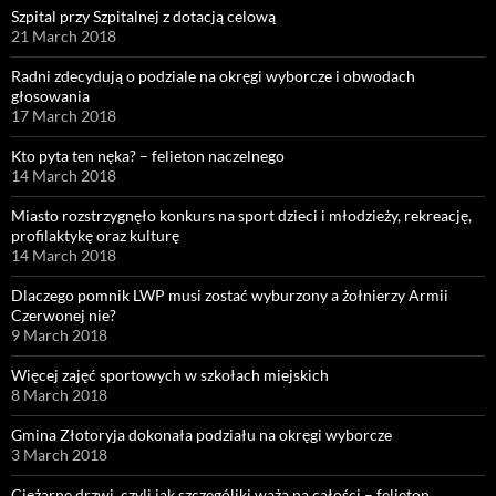
Szpital przy Szpitalnej z dotacją celową
21 March 2018
Radni zdecydują o podziale na okręgi wyborcze i obwodach
głosowania
17 March 2018
Kto pyta ten nęka? – felieton naczelnego
14 March 2018
Miasto rozstrzygnęło konkurs na sport dzieci i młodzieży, rekreację,
profilaktykę oraz kulturę
14 March 2018
Dlaczego pomnik LWP musi zostać wyburzony a żołnierzy Armii
Czerwonej nie?
9 March 2018
Więcej zajęć sportowych w szkołach miejskich
8 March 2018
Gmina Złotoryja dokonała podziału na okręgi wyborcze
3 March 2018
Ciężarne drzwi, czyli jak szczególiki ważą na całości – felieton