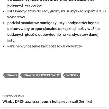
kolejnych wyborów,
lista kandydatów do rady gminy musi uzyskać poparcie 150
wyborców,
podział mandatów pomiędzy listy kandydatów będzie
dokonywany proporcjonalne do łącznej liczby ważnie
oddanych głosów odpowiednio na kandydatów danej
listy,
karalne wynoszenie kart poza lokal wyborczy.
PRAWO
PRAWO I SPRAWIEDLIWOŚĆ
WYBORY
Post
PREVIOUS POST
navigation
Władze DPZN zawieszą licencję jednemu z rywali Górnika?