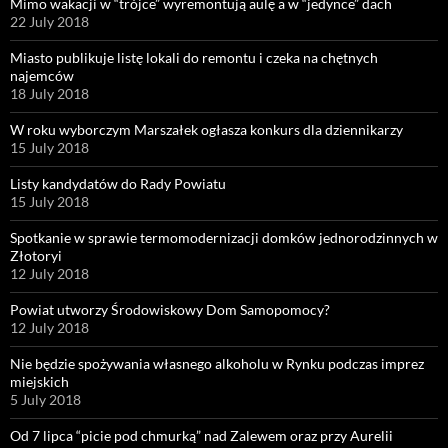
Mimo wakacji w “trójce” wyremontują aulę a w “jedynce” dach
22 July 2018
Miasto publikuje listę lokali do remontu i czeka na chętnych
najemców
18 July 2018
W roku wyborczym Marszałek ogłasza konkurs dla dziennikarzy
15 July 2018
Listy kandydatów do Rady Powiatu
15 July 2018
Spotkanie w sprawie termomodernizacji domków jednorodzinnych w
Złotoryi
12 July 2018
Powiat utworzy Środowiskowy Dom Samopomocy?
12 July 2018
Nie będzie spożywania własnego alkoholu w Rynku podczas imprez
miejskich
5 July 2018
Od 7 lipca “picie pod chmurką” nad Zalewem oraz przy Aurelii