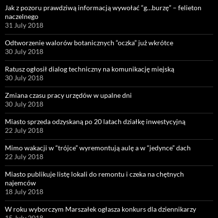
Jak z pozoru prawdziwą informacją wywołać “g…burzę” – felieton
naczelnego
31 July 2018
Odtworzenie walorów botanicznych “oczka” już wkrótce
30 July 2018
Ratusz ogłosił dialog techniczny na komunikację miejską
30 July 2018
Zmiana czasu pracy urzędów w upalne dni
30 July 2018
Miasto sprzeda odzyskaną po 20 latach działkę inwestycyjną
22 July 2018
Mimo wakacji w “trójce” wyremontują aulę a w “jedynce” dach
22 July 2018
Miasto publikuje listę lokali do remontu i czeka na chętnych
najemców
18 July 2018
W roku wyborczym Marszałek ogłasza konkurs dla dziennikarzy
15 July 2018