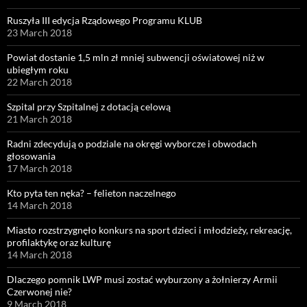
Ruszyła III edycja Rządowego Programu KLUB
23 March 2018
Powiat dostanie 1,5 mln zł mniej subwencji oświatowej niż w
ubiegłym roku
22 March 2018
Szpital przy Szpitalnej z dotacją celową
21 March 2018
Radni zdecydują o podziale na okręgi wyborcze i obwodach
głosowania
17 March 2018
Kto pyta ten nęka? – felieton naczelnego
14 March 2018
Miasto rozstrzygnęło konkurs na sport dzieci i młodzieży, rekreację,
profilaktykę oraz kulturę
14 March 2018
Dlaczego pomnik LWP musi zostać wyburzony a żołnierzy Armii
Czerwonej nie?
9 March 2018