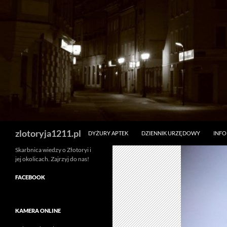
Skip
to
content
Search
zlotoryja1211.pl
DYŻURY APTEK
DZIENNIK URZĘDOWY
INF
Skarbnica wiedzy o Złotoryi i
jej okolicach. Zajrzyj do nas!
FACEBOOK
KAMERA ONLINE