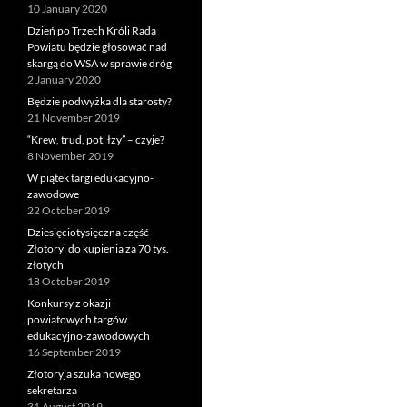
10 January 2020
Dzień po Trzech Króli Rada
Powiatu będzie głosować nad
skargą do WSA w sprawie dróg
2 January 2020
Będzie podwyżka dla starosty?
21 November 2019
“Krew, trud, pot, łzy” – czyje?
8 November 2019
W piątek targi edukacyjno-
zawodowe
22 October 2019
Dziesięciotysięczna część
Złotoryi do kupienia za 70 tys.
złotych
18 October 2019
Konkursy z okazji
powiatowych targów
edukacyjno-zawodowych
16 September 2019
Złotoryja szuka nowego
sekretarza
31 August 2019