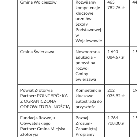
Gmina Wojcieszów
Rozwijamy
465
44
kompetencje
782,75 zł
kluczowe
uczniów
Szkoły
Podstawowej
w
Wojcieszowie
Gmina Świerzawa
Nowoczesna
1 640
1 
Edukacja –
084,67 zł
pomysł na
rozwój
Gminy
Świerzawa
Powiat Złotoryja
Kompetencje
202
19
Partner: POINT SPÓŁKA
kluczowe
035,92 zł
Z OGRANICZONĄ
autostradą do
ODPOWIEDZIALNOŚCIĄ
przyszłości
Fundacja Rozwoju
Poznaj-
1 764
1 
Obywatelskiego
Zrozum-
708,00 zł
Partner: Gmina Miejska
Zapamiętaj.
Złotoryja
Programy