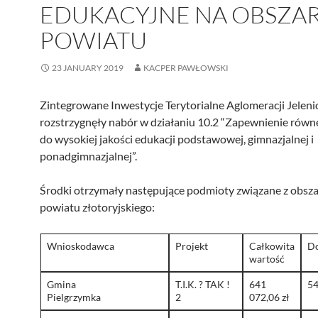
EDUKACYJNE NA OBSZA
POWIATU
23 JANUARY 2019
KACPER PAWŁOWSKI
Zintegrowane Inwestycje Terytorialne Aglomeracji Jeleni
rozstrzygnęły nabór w działaniu 10.2 “Zapewnienie rów
do wysokiej jakości edukacji podstawowej, gimnazjalnej i
ponadgimnazjalnej”.
Środki otrzymały następujące podmioty związane z obsz
powiatu złotoryjskiego:
Wnioskodawca
Projekt
Całkowita
Do
wartość
Gmina
T.I.K. ? TAK !
641
54
Pielgrzymka
2
072,06 zł