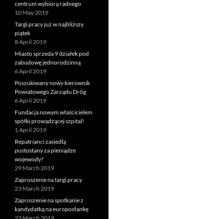
centrum wybiorą radnego
10 May 2019
Targi pracy już w najbliższy
piątek
8 April 2019
Miasto sprzeda 9 działek pod
zabudowę jednorodzinną
6 April 2019
Poszukiwany nowy kierownik
Powiatowego Zarządu Dróg
6 April 2019
Fundacja nowym właścicielem
spółki prowadzącej szpital!
1 April 2019
Repatrianci zasiedlą
pustostany za pieniądze
wojewody?
29 March 2019
Zaproszenie na targi pracy
23 March 2019
Zaproszenie na spotkanie z
kandydatką na europosłankę
23 March 2019