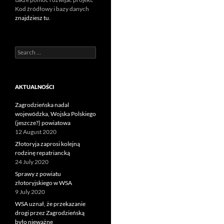
Kod źródłowy i bazy danych
znajdziesz tu
.
Search
for:
AKTUALNOŚCI
Zagrodzieńska nadal
wojewódzka, Wojska Polskiego
(jeszcze?) powiatowa
12 August 2020
Złotoryja zaprosi kolejną
rodzinę repatriancką
24 July 2020
Sprawy z powiatu
złotoryjskiego w WSA
9 July 2020
WSA uznał, że przekazanie
drogi przez Zagrodzieńską
było nieważne