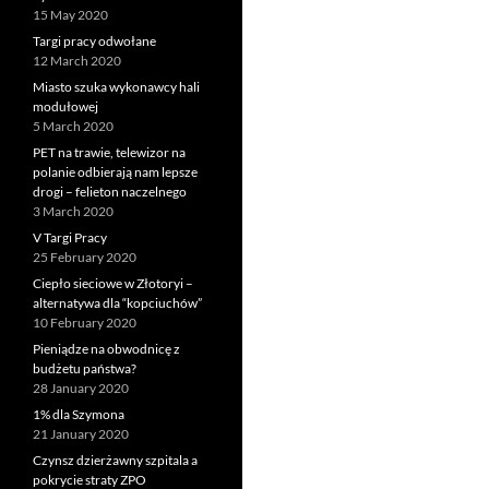
15 May 2020
Targi pracy odwołane
12 March 2020
Miasto szuka wykonawcy hali
modułowej
5 March 2020
PET na trawie, telewizor na
polanie odbierają nam lepsze
drogi – felieton naczelnego
3 March 2020
V Targi Pracy
25 February 2020
Ciepło sieciowe w Złotoryi –
alternatywa dla “kopciuchów”
10 February 2020
Pieniądze na obwodnicę z
budżetu państwa?
28 January 2020
1% dla Szymona
21 January 2020
Czynsz dzierżawny szpitala a
pokrycie straty ZPO