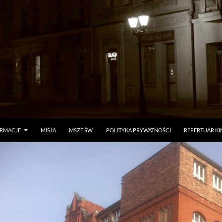
ORMACJE
MISJA
MSZE ŚW.
POLITYKA PRYWATNOŚCI
REPERTUAR KI