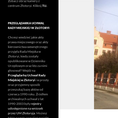
Zobacz obraz kamery z
centrum Złotoryi. Kliknij
TU.
PRZEGLĄDARKA UCHWAL
RADY MIEJSKIEJ W ZŁOTORYI
Chcesz wiedzieć jakie akty
prawa miejscowego oraz akty
kierownictwa wewnętrznego
przyjęła Rada Miejska w
Złotoryi, kiedy zostały
opublikowane w Dzienniku
Urzędowym oraz kto za nimi
głosował? Wejdź na
Przeglądarkę Uchwał Rady
Miejskiej w Zlotoryi
i w prosty
oraz przyjemny sposób
przeszukaj bazę aktów od
czerwca 1990 roku. Źródłem
archiwalnych uchwał z lat
1990-2003 były
rejestry
udostępnione na wniosek
przez UM Złotoryja
. Możesz
także pomóc rozwijać projekt.