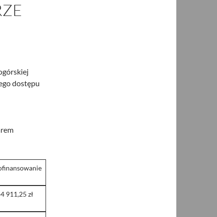
RZE
ogórskiej
nego dostępu
arem
finansowanie
4 911,25 zł