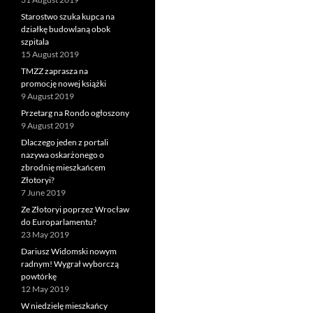
Starostwo szuka kupca na
działkę budowlaną obok
szpitala
15 August 2019
TMZZ zaprasza na
promocję nowej książki
9 August 2019
Przetarg na Rondo ogłoszony
9 August 2019
Dlaczego jeden z portali
nazywa oskarżonego o
zbrodnię mieszkańcem
Złotoryi?
7 June 2019
Ze Złotoryi poprzez Wrocław
do Europarlamentu?
23 May 2019
Dariusz Widomski nowym
radnym! Wygrał wyborczą
powtórkę
12 May 2019
W niedzielę mieszkańcy