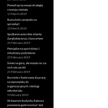
Powiat opracowuje strategię
rozwoju oświaty
17 March 2019
Ruina koło sanepidu na
sprzedaż!
12 March 2019
Spotkanie autorskie Jolanty
Zarębskiej wraz z koncertem
25 February 2019
Pieniądze na sport dzieci i
młodzieży podzielone
25 February 2019
Śmieci w górę, ale miasto nic na
nich nie zarobi
21 February 2019
Burmistrz Świerzawy da pracę
na stanowisku ds.
organizacyjnych i obsługi
sekretariatu
5 February 2019
W dawnym budynku Ratusza
powstanie gastronomia? Jest