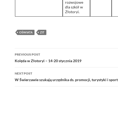
rozwojowe
dla szkół w
Złotoryi.
OŚWIATA
ZIT
Post
PREVIOUS POST
navigation
Kolęda w Złotoryi – 14-20 stycznia 2019
NEXT POST
W Świerzawie szukają urzędnika ds. promocji, turystyki i spor