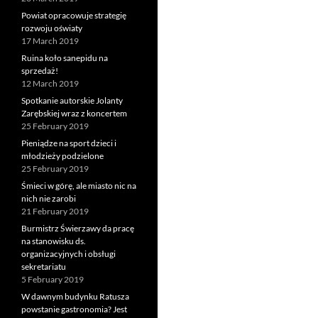
Powiat opracowuje strategię
rozwoju oświaty
17 March 2019
Ruina koło sanepidu na
sprzedaż!
12 March 2019
Spotkanie autorskie Jolanty
Zarębskiej wraz z koncertem
25 February 2019
Pieniądze na sport dzieci i
młodzieży podzielone
25 February 2019
Śmieci w górę, ale miasto nic na
nich nie zarobi
21 February 2019
Burmistrz Świerzawy da pracę
na stanowisku ds.
organizacyjnych i obsługi
sekretariatu
5 February 2019
W dawnym budynku Ratusza
powstanie gastronomia? Jest