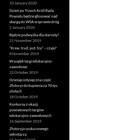
10 January 2020
Dzień po Trzech Króli Rada
Powiatu będzie głosować nad
skargą do WSA w sprawie dróg
2 January 2020
Będzie podwyżka dla starosty?
21 November 2019
“Krew, trud, pot, łzy” – czyje?
8 November 2019
W piątek targi edukacyjno-
zawodowe
22 October 2019
Dziesięciotysięczna część
Złotoryi do kupienia za 70 tys.
złotych
18 October 2019
Konkursy z okazji
powiatowych targów
edukacyjno-zawodowych
16 September 2019
Złotoryja szuka nowego
sekretarza
31 August 2019