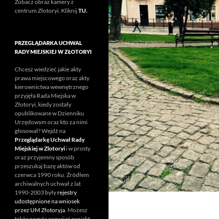
Zobacz obraz kamery z
centrum Złotoryi. Kliknij
TU.
PRZEGLĄDARKA UCHWAL
RADY MIEJSKIEJ W ZŁOTORYI
Chcesz wiedzieć jakie akty
prawa miejscowego oraz akty
kierownictwa wewnętrznego
przyjęła Rada Miejska w
Złotoryi, kiedy zostały
opublikowane w Dzienniku
Urzędowym oraz kto za nimi
głosował? Wejdź na
Przeglądarkę Uchwał Rady
Miejskiej w Zlotoryi
i w prosty
oraz przyjemny sposób
przeszukaj bazę aktów od
czerwca 1990 roku. Źródłem
archiwalnych uchwał z lat
1990-2003 były
rejestry
udostępnione na wniosek
przez UM Złotoryja
. Możesz
także pomóc rozwijać projekt.