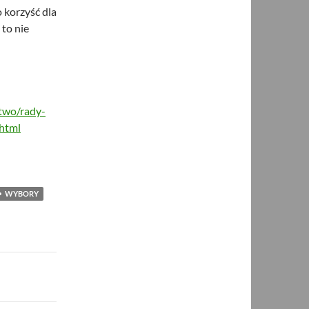
o korzyść dla
 to nie
two/rady-
.html
WYBORY