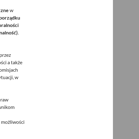
czne
w
 porządku
oralności
nalność)
.
przez
ści a także
komisjach
tuacji, w
praw
ownikom
 możliwości