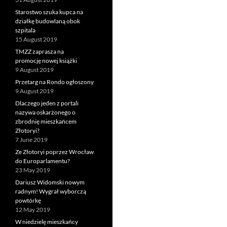
Starostwo szuka kupca na
działkę budowlaną obok
szpitala
15 August 2019
TMZZ zaprasza na
promocję nowej książki
9 August 2019
Przetarg na Rondo ogłoszony
9 August 2019
Dlaczego jeden z portali
nazywa oskarżonego o
zbrodnię mieszkańcem
Złotoryi?
7 June 2019
Ze Złotoryi poprzez Wrocław
do Europarlamentu?
23 May 2019
Dariusz Widomski nowym
radnym! Wygrał wyborczą
powtórkę
12 May 2019
W niedzielę mieszkańcy