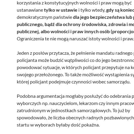
korzystania z konstytucyjnych wolności i praw mogą być
ustanawiane
tylko w ustawie
i tylko wtedy,
gdy są konie
demokratycznym państwie
dla jego bezpieczeństwa lub
publicznego, bądź dla ochrony środowiska, zdrowia i m
publicznej, albo wolności i praw innych osób (proporcjo
Ograniczenia te nie mogą naruszać istoty wolności i praw.
Jeden z posłów przytacza, że pełnienie mandatu radnego 
policjanta może budzić wątpliwości co do jego bezstronno
powodować sytuacje, w których policjant przepytuje na 
swojego przełożonego. To także możliwość wystąpienia sy
której policjant podejmuje czynności wobec samorządu.
Podobna argumentacja mogłaby posłużyć do odebrania 
wyborczych np. nauczycielom, lekarzom czy innym prac
zatrudnionym w jednostkach samorządowych. To już by
spowodowało, że liczba obecnych radnych pozbawionych
startu w wyborach byłaby dość pokaźna.