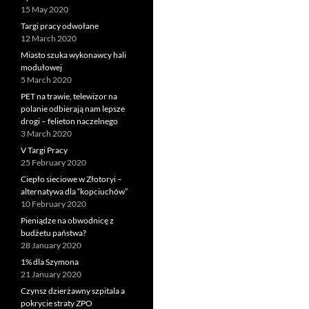
15 May 2020
Targi pracy odwołane
12 March 2020
Miasto szuka wykonawcy hali
modułowej
5 March 2020
PET na trawie, telewizor na
polanie odbierają nam lepsze
drogi – felieton naczelnego
3 March 2020
V Targi Pracy
25 February 2020
Ciepło sieciowe w Złotoryi –
alternatywa dla “kopciuchów”
10 February 2020
Pieniądze na obwodnicę z
budżetu państwa?
28 January 2020
1% dla Szymona
21 January 2020
Czynsz dzierżawny szpitala a
pokrycie straty ZPO