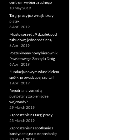
centrum wybiorą radnego
10 May 2019
Targi pracy już w najbliższy
piątek
8 April 2019
Miasto sprzeda 9 działek pod
zabudowę jednorodzinną
6 April 2019
Poszukiwany nowy kierownik
Powiatowego Zarządu Dróg
6 April 2019
Fundacja nowym właścicielem
spółki prowadzącej szpital!
1 April 2019
Repatrianci zasiedlą
pustostany za pieniądze
wojewody?
29 March 2019
Zaproszenie na targi pracy
23 March 2019
Zaproszenie na spotkanie z
kandydatką na europosłankę
23 March 2019