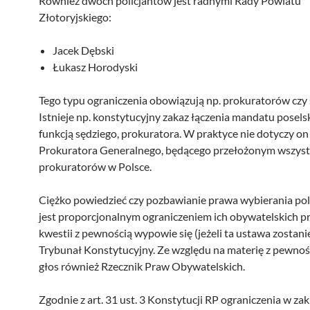
Również dwóch policjantów jest radnymi Rady Powiatu
Złotoryjskiego:
Jacek Dębski
Łukasz Horodyski
Tego typu ograniczenia obowiązują np. prokuratorów czy
Istnieje np. konstytucyjny zakaz łączenia mandatu posels
funkcją sędziego, prokuratora. W praktyce nie dotyczy on
Prokuratora Generalnego, będącego przełożonym wszyst
prokuratorów w Polsce.
Ciężko powiedzieć czy pozbawianie prawa wybierania po
jest proporcjonalnym ograniczeniem ich obywatelskich pr
kwestii z pewnością wypowie się (jeżeli ta ustawa zostani
Trybunał Konstytucyjny. Ze względu na materię z pewnoś
głos również Rzecznik Praw Obywatelskich.
Zgodnie z art. 31 ust. 3 Konstytucji RP ograniczenia w zak