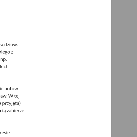
 sędziów.
kiego z
 np.
kich
licjantów
aw. W tej
e przyjęta)
cią zabierze
resie