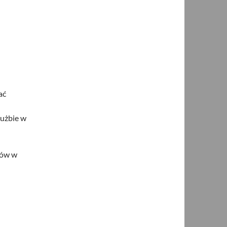
ać
łużbie w
tów w