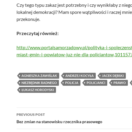
Czy tego typu zakaz jest potrzebny i czy wynikłaby z nieg
lokalnej demokracji? Mam spore wątpliwości i raczej mnie
przekonuje.
Przeczytaj również:
http://www.portalsamorzadowy.pl/polityka-i-spoleczens
miast-gmin-i-powiatow-juz-nie-dla-policjantow,101157
AGNIESZKA ZAWIŚLAK
ANDRZEJ KOCYŁA
JACEK DĘBSKI
NIEZBĘDNIK RADNEGO
POLICJA
POLICJANCI
PRAWO
ŁUKASZ HORODYSKI
Post
PREVIOUS POST
navigation
Bez zmian na stanowisku rzecznika prasowego