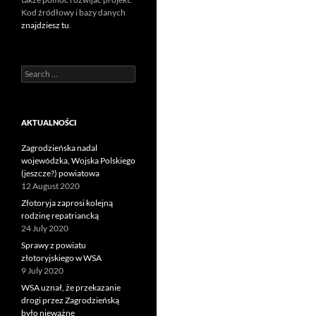
Kod źródłowy i bazy danych
znajdziesz tu
.
Search
for:
AKTUALNOŚCI
Zagrodzieńska nadal
wojewódzka, Wojska Polskiego
(jeszcze?) powiatowa
12 August 2020
Złotoryja zaprosi kolejną
rodzinę repatriancką
24 July 2020
Sprawy z powiatu
złotoryjskiego w WSA
9 July 2020
WSA uznał, że przekazanie
drogi przez Zagrodzieńską
było nieważne