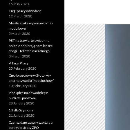
15 May 2020
Targi pracy odwołane
12 March 2020
Miasto szuka wykonawcy hali
modułowej
5 March 2020
PET na trawie, telewizor na
polanie odbierają nam lepsze
drogi – felieton naczelnego
3 March 2020
V Targi Pracy
25 February 2020
Ciepło sieciowe w Złotoryi –
alternatywa dla “kopciuchów”
10 February 2020
Pieniądze na obwodnicę z
budżetu państwa?
28 January 2020
1% dla Szymona
21 January 2020
Czynsz dzierżawny szpitala a
pokrycie straty ZPO