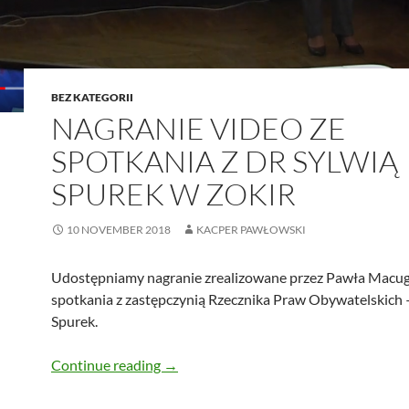
BEZ KATEGORII
NAGRANIE VIDEO ZE
SPOTKANIA Z DR SYLWIĄ
SPUREK W ZOKIR
10 NOVEMBER 2018
KACPER PAWŁOWSKI
Udostępniamy nagranie zrealizowane przez Pawła Macug
spotkania z zastępczynią Rzecznika Praw Obywatelskich –
Spurek.
Nagranie VIDEO ze spotkania z dr Syl
Continue reading
→