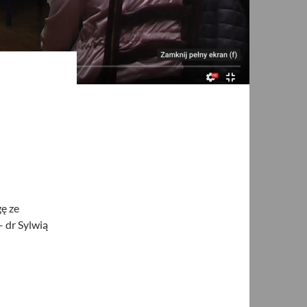
ę ze
 dr Sylwią
wią Spurek w ZOKiR