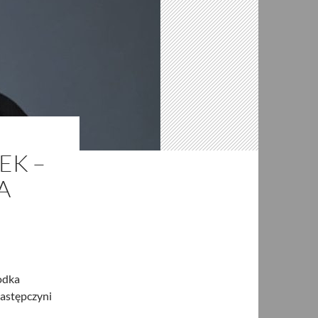
EK –
A
odka
zastępczyni