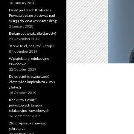
10 January 2020
Dzień po Trzech Króli Rada
Powiatu będzie głosować nad
skargą do WSA w sprawie dróg
2 January 2020
Będzie podwyżka dla starosty?
21 November 2019
“Krew, trud, pot, łzy” – czyje?
8 November 2019
W piątek targi edukacyjno-
zawodowe
22 October 2019
Dziesięciotysięczna część
Złotoryi do kupienia za 70 tys.
złotych
18 October 2019
Konkursy z okazji
powiatowych targów
edukacyjno-zawodowych
16 September 2019
Złotoryja szuka nowego
sekretarza
31 August 2019