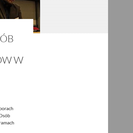
SÓB
ÓW W
borach
 Osób
gramach