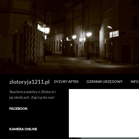
Skip
to
content
Search
zlotoryja1211.pl
DYŻURY APTEK
DZIENNIK URZĘDOWY
INF
Skarbnica wiedzy o Złotoryi i
jej okolicach. Zajrzyj do nas!
FACEBOOK
KAMERA ONLINE