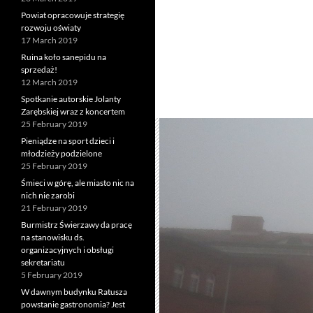
Powiat opracowuje strategię
rozwoju oświaty
17 March 2019
Ruina koło sanepidu na
sprzedaż!
12 March 2019
Spotkanie autorskie Jolanty
Zarębskiej wraz z koncertem
25 February 2019
Pieniądze na sport dzieci i
młodzieży podzielone
25 February 2019
Śmieci w górę, ale miasto nic na
nich nie zarobi
21 February 2019
Burmistrz Świerzawy da pracę
na stanowisku ds.
organizacyjnych i obsługi
sekretariatu
5 February 2019
W dawnym budynku Ratusza
powstanie gastronomia? Jest