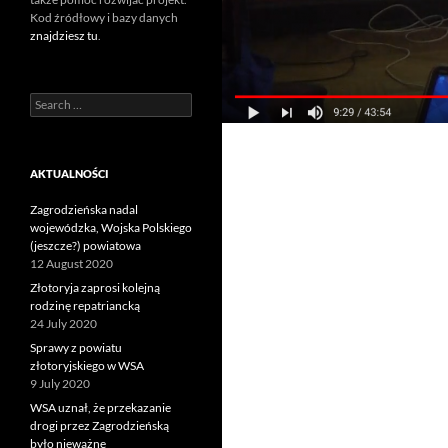
Kod źródłowy i bazy danych
znajdziesz tu
.
Search
for:
AKTUALNOŚCI
Zagrodzieńska nadal
wojewódzka, Wojska Polskiego
(jeszcze?) powiatowa
12 August 2020
Złotoryja zaprosi kolejną
rodzinę repatriancką
24 July 2020
Sprawy z powiatu
złotoryjskiego w WSA
9 July 2020
WSA uznał, że przekazanie
drogi przez Zagrodzieńską
było nieważne