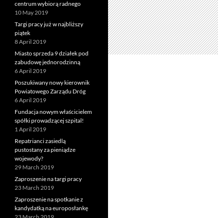
centrum wybiorą radnego
10 May 2019
Targi pracy już w najbliższy
piątek
8 April 2019
Miasto sprzeda 9 działek pod
zabudowę jednorodzinną
6 April 2019
Poszukiwany nowy kierownik
Powiatowego Zarządu Dróg
6 April 2019
Fundacja nowym właścicielem
spółki prowadzącej szpital!
1 April 2019
Repatrianci zasiedlą
pustostany za pieniądze
wojewody?
29 March 2019
Zaproszenie na targi pracy
23 March 2019
Zaproszenie na spotkanie z
kandydatką na europosłankę
23 March 2019