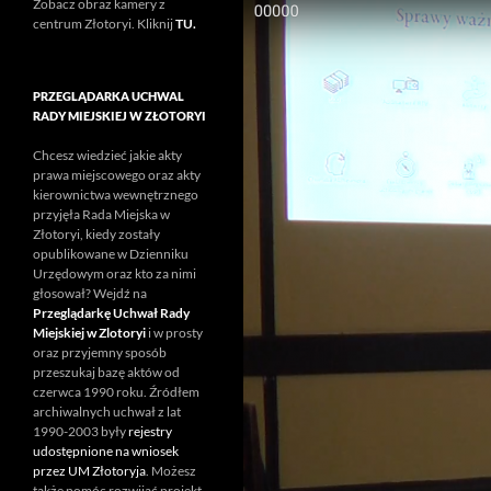
Zobacz obraz kamery z
centrum Złotoryi. Kliknij
TU.
PRZEGLĄDARKA UCHWAL
RADY MIEJSKIEJ W ZŁOTORYI
Chcesz wiedzieć jakie akty
prawa miejscowego oraz akty
kierownictwa wewnętrznego
przyjęła Rada Miejska w
Złotoryi, kiedy zostały
opublikowane w Dzienniku
Urzędowym oraz kto za nimi
głosował? Wejdź na
Przeglądarkę Uchwał Rady
Miejskiej w Zlotoryi
i w prosty
oraz przyjemny sposób
przeszukaj bazę aktów od
czerwca 1990 roku. Źródłem
archiwalnych uchwał z lat
1990-2003 były
rejestry
udostępnione na wniosek
przez UM Złotoryja
. Możesz
także pomóc rozwijać projekt.