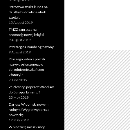
Starostwo szuka kupca na
działkę budowlaną obok
szpitala
15 August 2019
TMZZ zaprasza na
promocję nowej książki
9 August 2019
Przetarg na Rondo ogłoszony
9 August 2019
Dlaczego jeden z portali
nazywa oskarżonego o
zbrodnię mieszkańcem
Złotoryi?
7 June 2019
Ze Złotoryi poprzez Wrocław
do Europarlamentu?
23 May 2019
Dariusz Widomski nowym
radnym! Wygrał wyborczą
powtórkę
12 May 2019
W niedzielę mieszkańcy