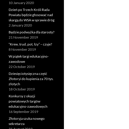
10 January 2020
Dzień po Trzech Króli Rada
Powiatu będzie głosować nad
skargą do WSA w sprawie dróg
2 January 2020
Będzie podwyżka dla starosty?
21 November 2019
“Krew, trud, pot, łzy” – czyje?
8 November 2019
W piątek targi edukacyjno-
zawodowe
22 October 2019
Dziesięciotysięczna część
Złotoryi do kupienia za 70 tys.
złotych
18 October 2019
Konkursy z okazji
powiatowych targów
edukacyjno-zawodowych
16 September 2019
Złotoryja szuka nowego
sekretarza
31 August 2019