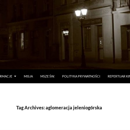
ORMACJE
MISJA
MSZE ŚW.
POLITYKA PRYWATNOŚCI
REPERTUAR KI
Tag Archives: aglomeracja jeleniogórska