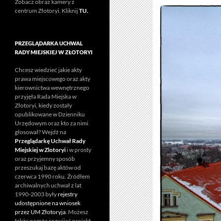
Zobacz obraz kamery z
centrum Złotoryi. Kliknij
TU.
PRZEGLĄDARKA UCHWAL
RADY MIEJSKIEJ W ZŁOTORYI
Chcesz wiedzieć jakie akty
prawa miejscowego oraz akty
kierownictwa wewnętrznego
przyjęła Rada Miejska w
Złotoryi, kiedy zostały
opublikowane w Dzienniku
Urzędowym oraz kto za nimi
głosował? Wejdź na
Przeglądarkę Uchwał Rady
Miejskiej w Zlotoryi
i w prosty
oraz przyjemny sposób
przeszukaj bazę aktów od
czerwca 1990 roku. Źródłem
archiwalnych uchwał z lat
1990-2003 były
rejestry
udostępnione na wniosek
przez UM Złotoryja
. Możesz
także pomóc rozwijać projekt.