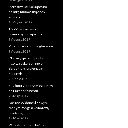
Starostwo szuka kupca na
działkę budowlaną obok
szpitala
15 August 2019
TMZZ zaprasza na
promocję nowej książki
9 August 2019
Przetarg na Rondo ogłoszony
9 August 2019
Dlaczego jeden z portali
nazywa oskarżonego o
zbrodnię mieszkańcem
Złotoryi?
7 June 2019
Ze Złotoryi poprzez Wrocław
do Europarlamentu?
23 May 2019
Dariusz Widomski nowym
radnym! Wygrał wyborczą
powtórkę
12 May 2019
W niedzielę mieszkańcy