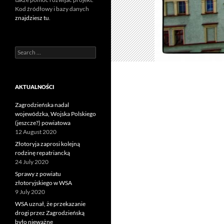
Kod źródłowy i bazy danych
znajdziesz tu
.
Search
for:
AKTUALNOŚCI
Zagrodzieńska nadal
wojewódzka, Wojska Polskiego
(jeszcze?) powiatowa
12 August 2020
Złotoryja zaprosi kolejną
rodzinę repatriancką
24 July 2020
Sprawy z powiatu
złotoryjskiego w WSA
9 July 2020
WSA uznał, że przekazanie
drogi przez Zagrodzieńską
było nieważne