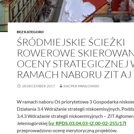
BEZ KATEGORII
ŚRÓDMIEJSKIE ŚCIEŻKI
ROWEROWE SKIEROWAN
OCENY STRATEGICZNEJ
RAMACH NABORU ZIT AJ
28 DECEMBER 2017
KACPER PAWŁOWSKI
W ramach naboru Oś priorytetowa 3 Gospodarka niskoem
Działania 3.4 Wdrażanie strategii niskoemisyjnych, Poddz
3.4.3 Wdrażanie strategii niskoemisyjnych – ZIT Aglomera
Jeleniogórskiej
(
nr RPDS.03.04.03-IZ.00-02-255/17
)
przeprowadzono ocenę merytoryczną projektów.