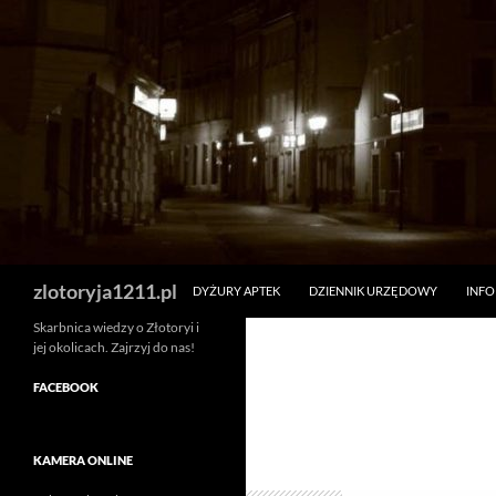
Skip
to
content
Search
zlotoryja1211.pl
DYŻURY APTEK
DZIENNIK URZĘDOWY
INF
Skarbnica wiedzy o Złotoryi i
jej okolicach. Zajrzyj do nas!
FACEBOOK
KAMERA ONLINE