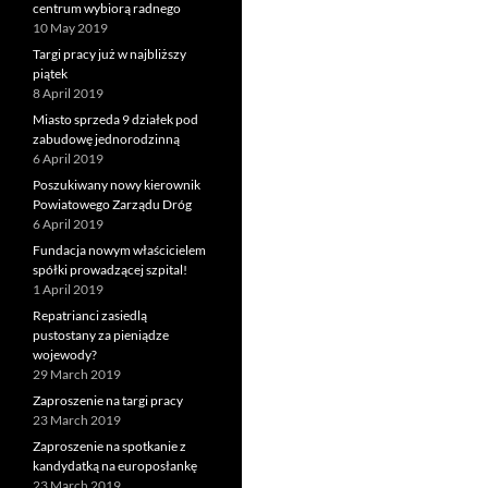
centrum wybiorą radnego
10 May 2019
Targi pracy już w najbliższy
piątek
8 April 2019
Miasto sprzeda 9 działek pod
zabudowę jednorodzinną
6 April 2019
Poszukiwany nowy kierownik
Powiatowego Zarządu Dróg
6 April 2019
Fundacja nowym właścicielem
spółki prowadzącej szpital!
1 April 2019
Repatrianci zasiedlą
pustostany za pieniądze
wojewody?
29 March 2019
Zaproszenie na targi pracy
23 March 2019
Zaproszenie na spotkanie z
kandydatką na europosłankę
23 March 2019