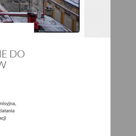
E DO
 W
isyjna,
iałania
cji