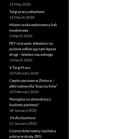
15 May 2020
Targi pracy odwołane
12 March 2020
Miasto szuka wykonawcy hali
modułowej
5 March 2020
PET na trawie, telewizor na
polanie odbierają nam lepsze
drogi – felieton naczelnego
3 March 2020
V Targi Pracy
25 February 2020
Ciepło sieciowe w Złotoryi –
alternatywa dla “kopciuchów”
10 February 2020
Pieniądze na obwodnicę z
budżetu państwa?
28 January 2020
1% dla Szymona
21 January 2020
Czynsz dzierżawny szpitala a
pokrycie straty ZPO