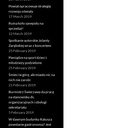
Powiat opracowuje strategię
rozwoju oświaty
17 March 2019
Ruina koło sanepidu na
sprzedaż!
12 March 2019
Spotkanie autorskie Jolanty
Zarębskiej wraz z koncertem
25 February 2019
Pieniądze na sport dzieci i
młodzieży podzielone
25 February 2019
Śmieci w górę, ale miasto nic na
nich nie zarobi
21 February 2019
Burmistrz Świerzawy da pracę
na stanowisku ds.
organizacyjnych i obsługi
sekretariatu
5 February 2019
W dawnym budynku Ratusza
powstanie gastronomia? Jest