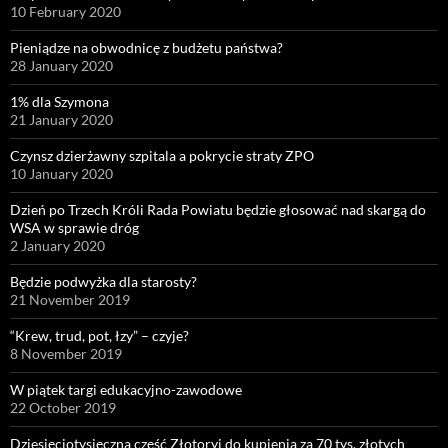
10 February 2020
Pieniądze na obwodnicę z budżetu państwa?
28 January 2020
1% dla Szymona
21 January 2020
Czynsz dzierżawny szpitala a pokrycie straty ZPO
10 January 2020
Dzień po Trzech Króli Rada Powiatu będzie głosować nad skargą do
WSA w sprawie dróg
2 January 2020
Będzie podwyżka dla starosty?
21 November 2019
“Krew, trud, pot, łzy” – czyje?
8 November 2019
W piątek targi edukacyjno-zawodowe
22 October 2019
Dziesięciotysięczna część Złotoryi do kupienia za 70 tys. złotych