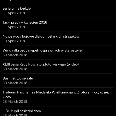
Serialu nie będzie
11 April 2018
Targi pracy – kwiecień 2018
11 April 2018
Nowe wozy bojowe dla dolnośląskich strażaków
10 April 2018
Winda dla osób niepełnosprawnych w Starostwie?
30 March 2018
XLIII Sesja Rady Powiatu Złotoryjskiego (wideo)
30 March 2018
Burmistrz o serialu
30 March 2018
Triduum Paschalne i Niedziela Wielkanocna w Złotoryi – co, gdzie,
kiedy.
28 March 2018
LIDL kupił sąsiedni dom
28 March 2018