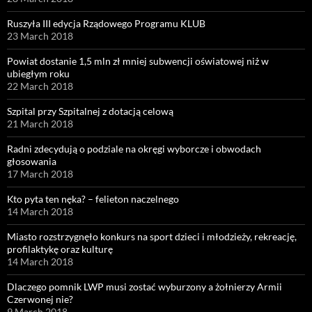
Ruszyła III edycja Rządowego Programu KLUB
23 March 2018
Powiat dostanie 1,5 mln zł mniej subwencji oświatowej niż w
ubiegłym roku
22 March 2018
Szpital przy Szpitalnej z dotacją celową
21 March 2018
Radni zdecydują o podziale na okręgi wyborcze i obwodach
głosowania
17 March 2018
Kto pyta ten nęka? – felieton naczelnego
14 March 2018
Miasto rozstrzygnęło konkurs na sport dzieci i młodzieży, rekreację,
profilaktykę oraz kulturę
14 March 2018
Dlaczego pomnik LWP musi zostać wyburzony a żołnierzy Armii
Czerwonej nie?
9 March 2018