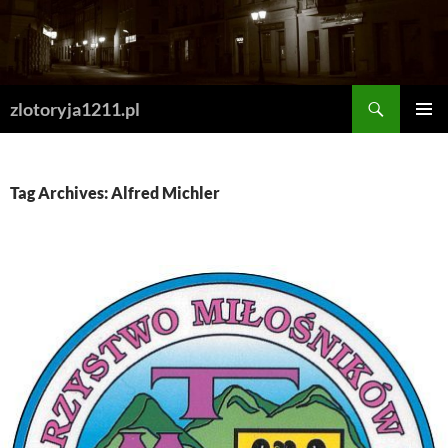
Skip
to
content
Search
zlotoryja1211.pl
PRIMAR
MENU
Tag Archives: Alfred Michler