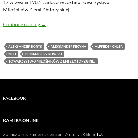
17 września 1987 r. założone zostało Towarzystwo
Miłośników Ziemi Złotoryjskiej.
W niedzielę TMZZ skończy 30 lat!
Continue reading
→
ALEKSANDER BORYS
ALEKSANDER PECYNA
ALFRED MICHLER
NGO
ROMAN GORZKOWSKI
TOWARZYSTWO MIŁOŚNIKÓW ZIEMI ZŁOTORYJSKIEJ
FACEBOOK
KAMERA ONLINE
Zobacz obraz kamery z centrum Złotoryi. Kliknij
TU.