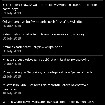
Jak z pozoru prawdziwą informacją wywołać “g…burzę” – felieton
naczelnego
31 July 2018
Odtworzenie walorów botanicznych “oczka” już wkrótce
30 July 2018
Ratusz ogłosił dialog techniczny na komunikację miejską
30 July 2018
Zmiana czasu pracy urzędów w upalne dni
30 July 2018
Miasto sprzeda odzyskaną po 20 latach działkę inwestycyjną
22 July 2018
Mimo wakacji w “trójce” wyremontują aulę a w “jedynce” dach
22 July 2018
Miasto publikuje listę lokali do remontu i czeka na chętnych
najemców
18 July 2018
W roku wyborczym Marszałek ogłasza konkurs dla dziennikarzy