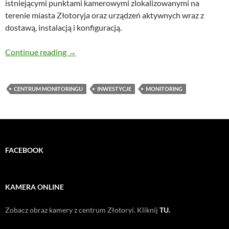
istniejącymi punktami kamerowymi zlokalizowanymi na
terenie miasta Złotoryja oraz urządzeń aktywnych wraz z
dostawą, instalacją i konfiguracją.
Monitoring w centrum przechodzi na światło
Continue reading
→
CENTRUM MONITORINGU
INWESTYCJE
MONITORING
FACEBOOK
KAMERA ONLINE
Zobacz obraz kamery z centrum Złotoryi. Kliknij
TU.