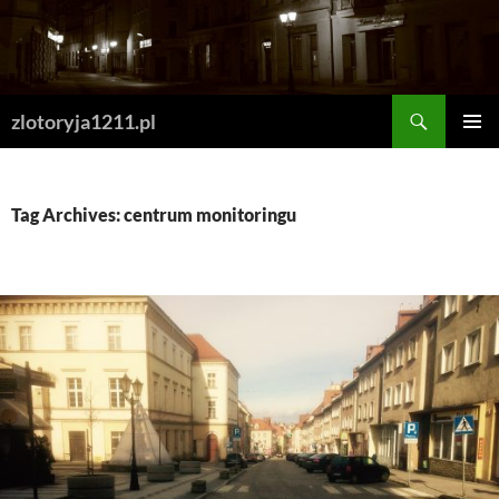
Skip
to
content
Search
zlotoryja1211.pl
PRIMAR
MENU
Tag Archives: centrum monitoringu