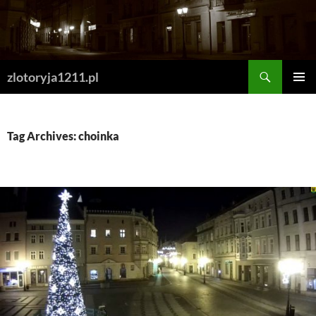
Skip
to
content
Search
zlotoryja1211.pl
PRIMAR
MENU
Tag Archives: choinka