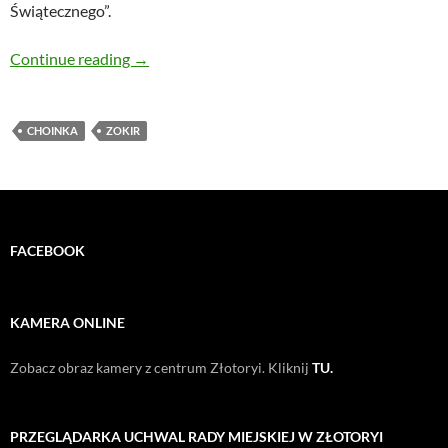
Świątecznego”.
ZOKiR zaprasza na wspólne ubieranie choinki
Continue reading
→
CHOINKA
ZOKIR
FACEBOOK
KAMERA ONLINE
Zobacz obraz kamery z centrum Złotoryi. Kliknij
TU.
PRZEGLĄDARKA UCHWAL RADY MIEJSKIEJ W ZŁOTORYI