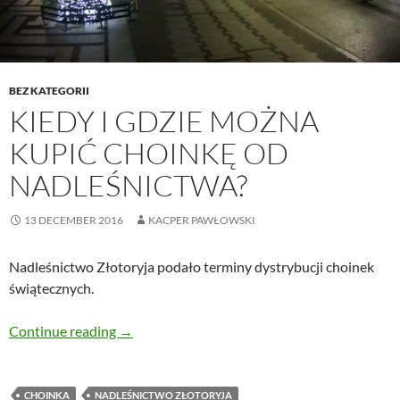
BEZ KATEGORII
KIEDY I GDZIE MOŻNA
KUPIĆ CHOINKĘ OD
NADLEŚNICTWA?
13 DECEMBER 2016
KACPER PAWŁOWSKI
Nadleśnictwo Złotoryja podało terminy dystrybucji choinek
świątecznych.
Kiedy i gdzie można kupić choinkę od Nadleśn
Continue reading
→
CHOINKA
NADLEŚNICTWO ZŁOTORYJA