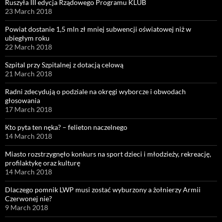
Ruszyła III edycja Rządowego Programu KLUB
23 March 2018
Powiat dostanie 1,5 mln zł mniej subwencji oświatowej niż w
ubiegłym roku
22 March 2018
Szpital przy Szpitalnej z dotacją celową
21 March 2018
Radni zdecydują o podziale na okręgi wyborcze i obwodach
głosowania
17 March 2018
Kto pyta ten nęka? – felieton naczelnego
14 March 2018
Miasto rozstrzygnęło konkurs na sport dzieci i młodzieży, rekreację,
profilaktykę oraz kulturę
14 March 2018
Dlaczego pomnik LWP musi zostać wyburzony a żołnierzy Armii
Czerwonej nie?
9 March 2018