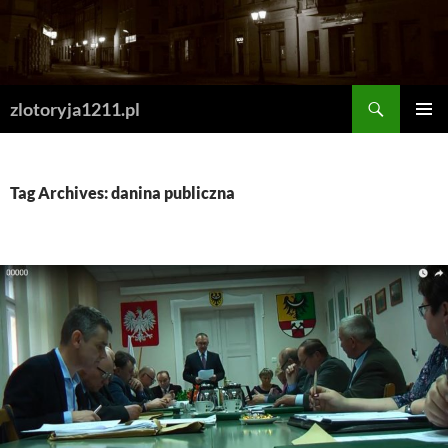
Skip
to
content
Search
zlotoryja1211.pl
PRIMAR
MENU
Tag Archives: danina publiczna