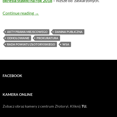
określa stawki na rok 2018
– niższe od zaskarżonych.
Płaciłeś za odholowanie pojazdu? Powiat zwróc
Continue reading
→
AKTY PRAWA MIEJSCOWEGO
DANINA PUBLICZNA
ODHOLOWANIE
PROKURATURA
RADA POWIATU ZŁOTORYJSKIEGO
WSA
FACEBOOK
KAMERA ONLINE
Zobacz obraz kamery z centrum Złotoryi. Kliknij
TU.