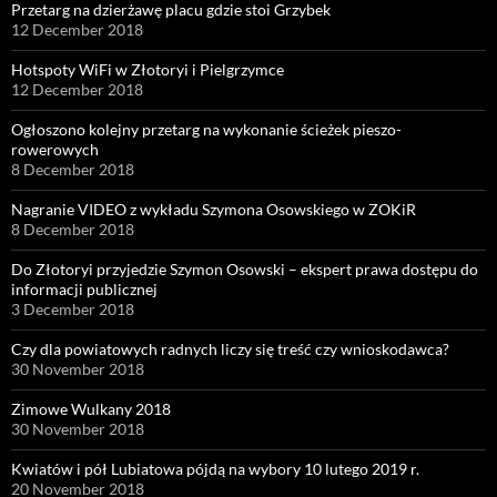
Przetarg na dzierżawę placu gdzie stoi Grzybek
12 December 2018
Hotspoty WiFi w Złotoryi i Pielgrzymce
12 December 2018
Ogłoszono kolejny przetarg na wykonanie ścieżek pieszo-
rowerowych
8 December 2018
Nagranie VIDEO z wykładu Szymona Osowskiego w ZOKiR
8 December 2018
Do Złotoryi przyjedzie Szymon Osowski – ekspert prawa dostępu do
informacji publicznej
3 December 2018
Czy dla powiatowych radnych liczy się treść czy wnioskodawca?
30 November 2018
Zimowe Wulkany 2018
30 November 2018
Kwiatów i pół Lubiatowa pójdą na wybory 10 lutego 2019 r.
20 November 2018