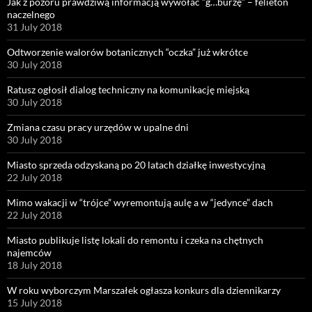
Jak z pozoru prawdziwą informacją wywołać “g…burzę” – felieton
naczelnego
31 July 2018
Odtworzenie walorów botanicznych “oczka” już wkrótce
30 July 2018
Ratusz ogłosił dialog techniczny na komunikację miejską
30 July 2018
Zmiana czasu pracy urzędów w upalne dni
30 July 2018
Miasto sprzeda odzyskaną po 20 latach działkę inwestycyjną
22 July 2018
Mimo wakacji w “trójce” wyremontują aulę a w “jedynce” dach
22 July 2018
Miasto publikuje listę lokali do remontu i czeka na chętnych
najemców
18 July 2018
W roku wyborczym Marszałek ogłasza konkurs dla dziennikarzy
15 July 2018