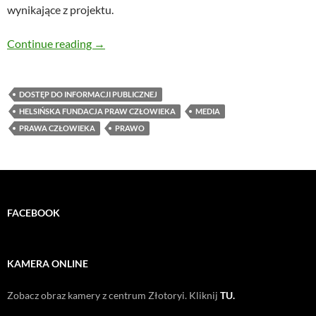
wynikające z projektu.
HFPC: Najważniejsze problemy wynikające z pr
Continue reading
→
DOSTĘP DO INFORMACJI PUBLICZNEJ
HELSIŃSKA FUNDACJA PRAW CZŁOWIEKA
MEDIA
PRAWA CZŁOWIEKA
PRAWO
FACEBOOK
KAMERA ONLINE
Zobacz obraz kamery z centrum Złotoryi. Kliknij
TU.