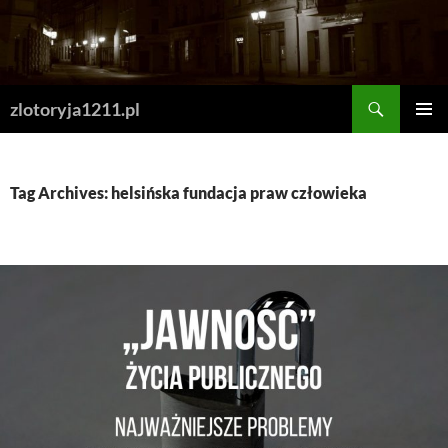
Skip
to
content
Search
zlotoryja1211.pl
PRIMAR
MENU
Tag Archives: helsińska fundacja praw człowieka