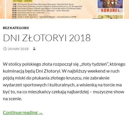
BEZ KATEGORII
DNI ZŁOTORYI 2018
24 MAY 2018
W stolicy polskiego złota rozpoczął się „złoty tydzień”, którego
kulminacją będą Dni Złotoryi. W najbliższy weekend w ruch
pójdą miski do płukania złotego kruszcu, nie zabraknie
wydarzeń sportowych i kulturalnych, a wisienką na torcie ma
być to, na co mieszkańcy czekają najbardziej – muzyczne show
na scenie.
Dni Złotoryi 2018
Continue reading
→