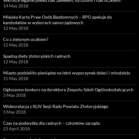
Wkrótce legalne piwko nad zalewem, na sztolni i nad oczkiem?
14 May 2018
Miejska Karta Praw Osób Bezdomnych – RPO apeluje do
kandydatów w wyborach samorządowych
12 May 2018
Co z zielonym oczkiem?
12 May 2018
Spadną diety złotoryjskich radnych
12 May 2018
Miasto podzieliło pieniądze na letni wypoczynek dzieci i młodzieży
11 May 2018
Ogłoszono konkurs na dyrektora Zespołu Szkół Ogólnokształcących
3 May 2018
Wideorelacja z XLIV Sesji Rady Powiatu Złotoryjskiego
3 May 2018
Czas na podwyżkę dla radnych – członków zarządu
23 April 2018