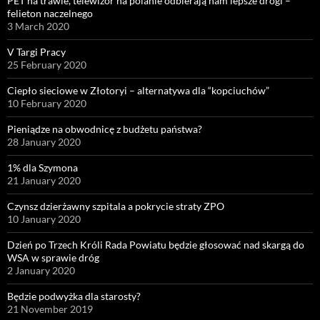
PET na trawie, telewizor na polanie odbierają nam lepsze drogi –
felieton naczelnego
3 March 2020
V Targi Pracy
25 February 2020
Ciepło sieciowe w Złotoryi – alternatywa dla “kopciuchów”
10 February 2020
Pieniądze na obwodnicę z budżetu państwa?
28 January 2020
1% dla Szymona
21 January 2020
Czynsz dzierżawny szpitala a pokrycie straty ZPO
10 January 2020
Dzień po Trzech Króli Rada Powiatu będzie głosować nad skargą do
WSA w sprawie dróg
2 January 2020
Będzie podwyżka dla starosty?
21 November 2019