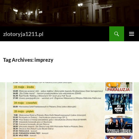
Skip
to
content
Search
zlotoryja1211.pl
PRIMAR
MENU
Tag Archives: imprezy