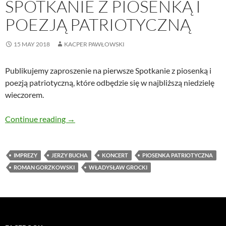
SPOTKANIE Z PIOSENKĄ I
POEZJĄ PATRIOTYCZNĄ
15 MAY 2018
KACPER PAWŁOWSKI
Publikujemy zaproszenie na pierwsze Spotkanie z piosenką i
poezją patriotyczną, które odbędzie się w najbliższą niedzielę
wieczorem.
Zaproszenie na Spotkanie z piosenką i poezją 
Continue reading
→
IMPREZY
JERZY BUCHA
KONCERT
PIOSENKA PATRIOTYCZNA
ROMAN GORZKOWSKI
WŁADYSŁAW GROCKI