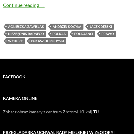
Zakaz kandydowania w wyborach samorządowy
Continue reading
→
AGNIESZKA ZAWIŚLAK
ANDRZEJ KOCYŁA
JACEK DĘBSKI
NIEZBĘDNIK RADNEGO
POLICJA
POLICJANCI
PRAWO
WYBORY
ŁUKASZ HORODYSKI
FACEBOOK
KAMERA ONLINE
Zobacz obraz kamery z centrum Złotoryi. Kliknij
TU.
PRZEGLĄDARKA UCHWAL RADY MIEJSKIEJ W ZŁOTORYI