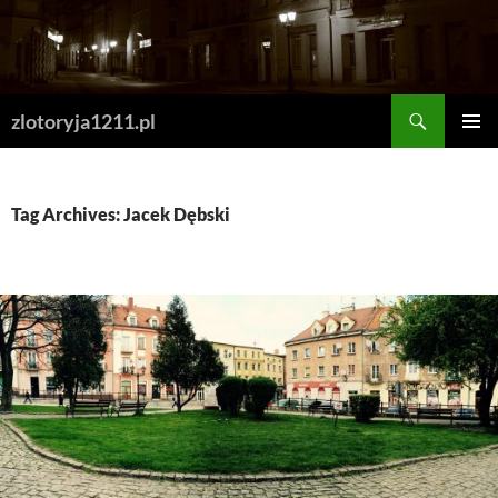
Skip
to
content
Search
zlotoryja1211.pl
PRIMAR
MENU
Tag Archives: Jacek Dębski