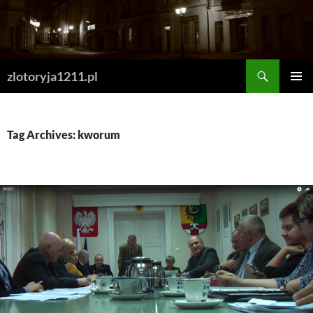
Skip
to
content
Search
zlotoryja1211.pl
PRIMAR
MENU
Tag Archives: kworum