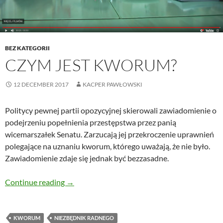
BEZ KATEGORII
CZYM JEST KWORUM?
12 DECEMBER 2017
KACPER PAWŁOWSKI
Politycy pewnej partii opozycyjnej skierowali zawiadomienie o
podejrzeniu popełnienia przestępstwa przez panią
wicemarszałek Senatu. Zarzucają jej przekroczenie uprawnień
polegające na uznaniu kworum, którego uważają, że nie było.
Zawiadomienie zdaje się jednak być bezzasadne.
Czym jest kworum?
Continue reading
→
KWORUM
NIEZBĘDNIK RADNEGO