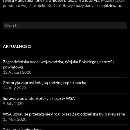
rejestry udostępnione na wniosek przez UM Złotoryja
. Możesz także
pomóc rozwijać projekt. Kod źródłowy i bazy danych
znajdziesz tu
.
Search
for:
AKTUALNOŚCI
Zagrodzieńska nadal wojewódzka, Wojska Polskiego (jeszcze?)
powiatowa
12 August 2020
Złotoryja zaprosi kolejną rodzinę repatriancką
24 July 2020
Sprawy z powiatu złotoryjskiego w WSA
9 July 2020
WSA uznał, że przekazanie drogi przez Zagrodzieńską było nieważne
15 May 2020
Targi pracy odwołane