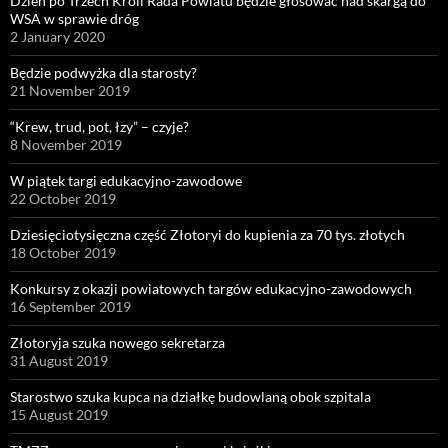
Dzień po Trzech Króli Rada Powiatu będzie głosować nad skargą do
WSA w sprawie dróg
2 January 2020
Będzie podwyżka dla starosty?
21 November 2019
“Krew, trud, pot, łzy” – czyje?
8 November 2019
W piątek targi edukacyjno-zawodowe
22 October 2019
Dziesięciotysięczna część Złotoryi do kupienia za 70 tys. złotych
18 October 2019
Konkursy z okazji powiatowych targów edukacyjno-zawodowych
16 September 2019
Złotoryja szuka nowego sekretarza
31 August 2019
Starostwo szuka kupca na działkę budowlaną obok szpitala
15 August 2019