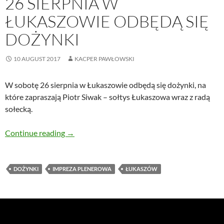
26 SIERPNIA W
ŁUKASZOWIE ODBĘDĄ SIĘ
DOŻYNKI
10 AUGUST 2017
KACPER PAWŁOWSKI
W sobotę 26 sierpnia w Łukaszowie odbędą się dożynki, na
które zapraszają Piotr Siwak – sołtys Łukaszowa wraz z radą
sołecką.
26 sierpnia w Łukaszowie odbędą się dożynki
Continue reading
→
DOŻYNKI
IMPREZA PLENEROWA
ŁUKASZÓW