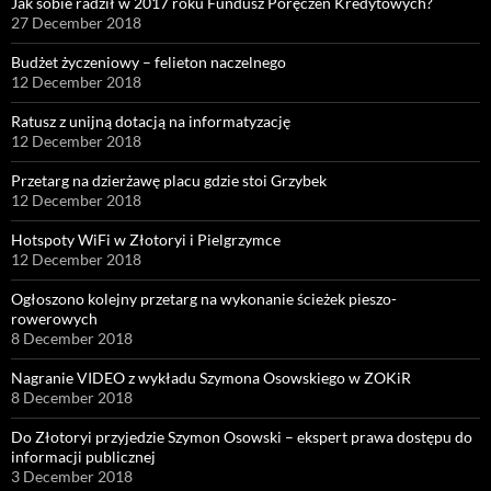
Jak sobie radził w 2017 roku Fundusz Poręczeń Kredytowych?
27 December 2018
Budżet życzeniowy – felieton naczelnego
12 December 2018
Ratusz z unijną dotacją na informatyzację
12 December 2018
Przetarg na dzierżawę placu gdzie stoi Grzybek
12 December 2018
Hotspoty WiFi w Złotoryi i Pielgrzymce
12 December 2018
Ogłoszono kolejny przetarg na wykonanie ścieżek pieszo-
rowerowych
8 December 2018
Nagranie VIDEO z wykładu Szymona Osowskiego w ZOKiR
8 December 2018
Do Złotoryi przyjedzie Szymon Osowski – ekspert prawa dostępu do
informacji publicznej
3 December 2018