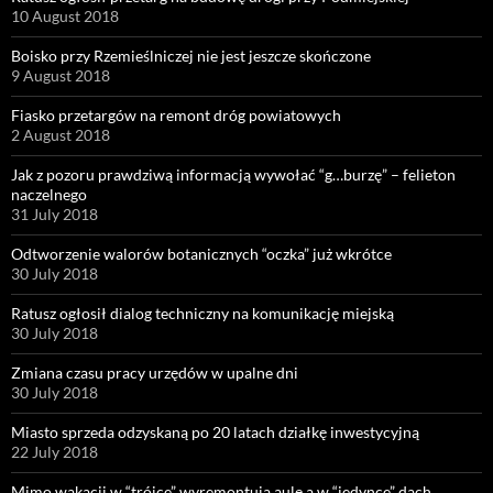
10 August 2018
Boisko przy Rzemieślniczej nie jest jeszcze skończone
9 August 2018
Fiasko przetargów na remont dróg powiatowych
2 August 2018
Jak z pozoru prawdziwą informacją wywołać “g…burzę” – felieton
naczelnego
31 July 2018
Odtworzenie walorów botanicznych “oczka” już wkrótce
30 July 2018
Ratusz ogłosił dialog techniczny na komunikację miejską
30 July 2018
Zmiana czasu pracy urzędów w upalne dni
30 July 2018
Miasto sprzeda odzyskaną po 20 latach działkę inwestycyjną
22 July 2018
Mimo wakacji w “trójce” wyremontują aulę a w “jedynce” dach