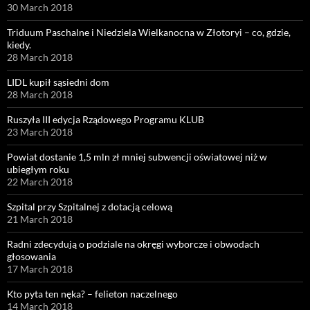
30 March 2018
Triduum Paschalne i Niedziela Wielkanocna w Złotoryi – co, gdzie,
kiedy.
28 March 2018
LIDL kupił sąsiedni dom
28 March 2018
Ruszyła III edycja Rządowego Programu KLUB
23 March 2018
Powiat dostanie 1,5 mln zł mniej subwencji oświatowej niż w
ubiegłym roku
22 March 2018
Szpital przy Szpitalnej z dotacją celową
21 March 2018
Radni zdecydują o podziale na okręgi wyborcze i obwodach
głosowania
17 March 2018
Kto pyta ten nęka? – felieton naczelnego
14 March 2018