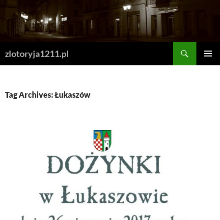
Skip
to
content
Search
zlotoryja1211.pl
PRIMAR
MENU
Tag Archives: Łukaszów