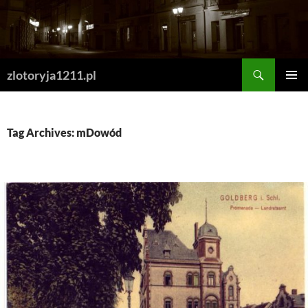
Skip
to
content
Search
zlotoryja1211.pl
PRIMAR
MENU
Tag Archives: mDowód