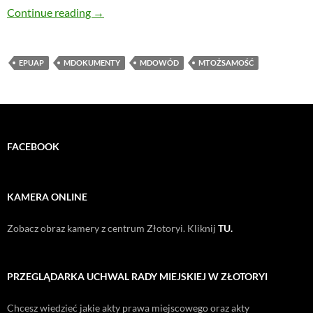
Telefon (już) zastępuje dowód osobisty?
Continue reading
→
EPUAP
MDOKUMENTY
MDOWÓD
MTOŻSAMOŚĆ
FACEBOOK
KAMERA ONLINE
Zobacz obraz kamery z centrum Złotoryi. Kliknij
TU.
PRZEGLĄDARKA UCHWAL RADY MIEJSKIEJ W ZŁOTORYI
Chcesz wiedzieć jakie akty prawa miejscowego oraz akty