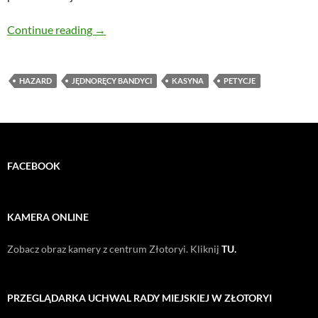
Mieszkańcy mają dość “kasyn”
Continue reading
→
HAZARD
JĘDNORĘCY BANDYCI
KASYNA
PETYCJE
FACEBOOK
KAMERA ONLINE
Zobacz obraz kamery z centrum Złotoryi. Kliknij
TU.
PRZEGLĄDARKA UCHWAL RADY MIEJSKIEJ W ZŁOTORYI