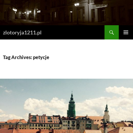
Skip
to
content
Search
zlotoryja1211.pl
PRIMAR
MENU
Tag Archives: petycje