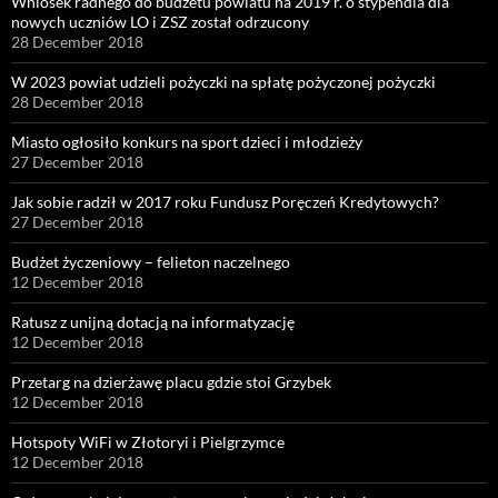
Wniosek radnego do budżetu powiatu na 2019 r. o stypendia dla
nowych uczniów LO i ZSZ został odrzucony
28 December 2018
W 2023 powiat udzieli pożyczki na spłatę pożyczonej pożyczki
28 December 2018
Miasto ogłosiło konkurs na sport dzieci i młodzieży
27 December 2018
Jak sobie radził w 2017 roku Fundusz Poręczeń Kredytowych?
27 December 2018
Budżet życzeniowy – felieton naczelnego
12 December 2018
Ratusz z unijną dotacją na informatyzację
12 December 2018
Przetarg na dzierżawę placu gdzie stoi Grzybek
12 December 2018
Hotspoty WiFi w Złotoryi i Pielgrzymce
12 December 2018