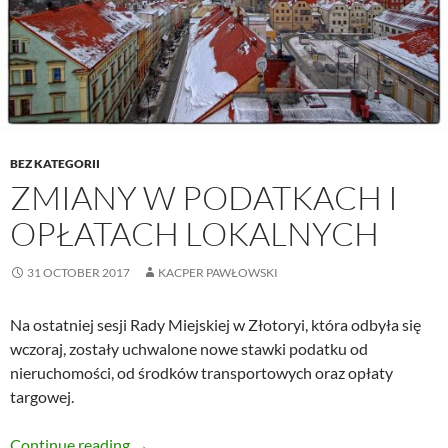
BEZ KATEGORII
ZMIANY W PODATKACH I
OPŁATACH LOKALNYCH
31 OCTOBER 2017
KACPER PAWŁOWSKI
Na ostatniej sesji Rady Miejskiej w Złotoryi, która odbyła się
wczoraj, zostały uchwalone nowe stawki podatku od
nieruchomości, od środków transportowych oraz opłaty
targowej.
Zmiany w podatkach i opłatach lokalnych
Continue reading
→