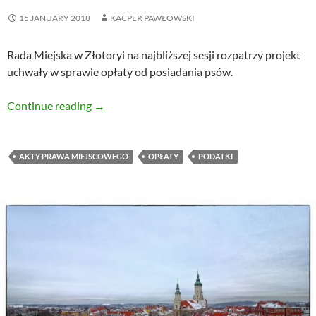
15 JANUARY 2018
KACPER PAWŁOWSKI
Rada Miejska w Złotoryi na najbliższej sesji rozpatrzy projekt
uchwały w sprawie opłaty od posiadania psów.
Rada Miejska zlikwiduje opłaty za posiadanie 
Continue reading
→
AKTY PRAWA MIEJSCOWEGO
OPŁATY
PODATKI