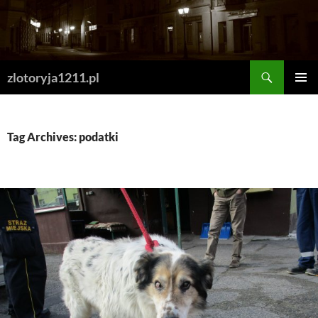
Skip
to
content
Search
zlotoryja1211.pl
PRIMAR
MENU
Tag Archives: podatki