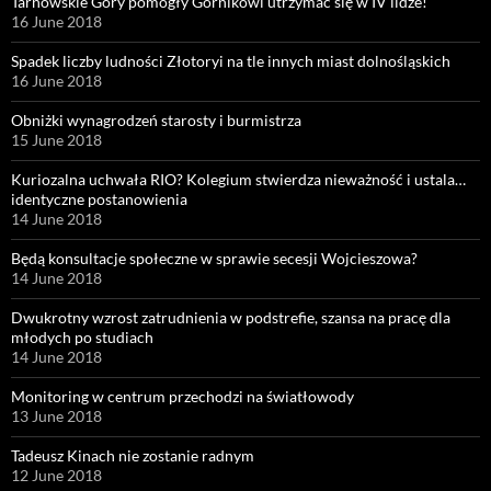
Tarnowskie Góry pomogły Górnikowi utrzymać się w IV lidze!
16 June 2018
Spadek liczby ludności Złotoryi na tle innych miast dolnośląskich
16 June 2018
Obniżki wynagrodzeń starosty i burmistrza
15 June 2018
Kuriozalna uchwała RIO? Kolegium stwierdza nieważność i ustala…
identyczne postanowienia
14 June 2018
Będą konsultacje społeczne w sprawie secesji Wojcieszowa?
14 June 2018
Dwukrotny wzrost zatrudnienia w podstrefie, szansa na pracę dla
młodych po studiach
14 June 2018
Monitoring w centrum przechodzi na światłowody
13 June 2018
Tadeusz Kinach nie zostanie radnym
12 June 2018