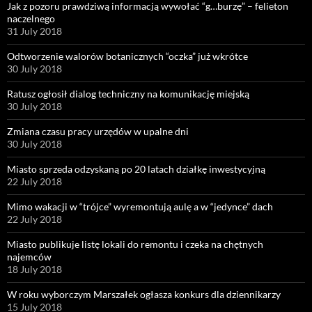
Jak z pozoru prawdziwą informacją wywołać “g…burzę” – felieton
naczelnego
31 July 2018
Odtworzenie walorów botanicznych “oczka” już wkrótce
30 July 2018
Ratusz ogłosił dialog techniczny na komunikację miejską
30 July 2018
Zmiana czasu pracy urzędów w upalne dni
30 July 2018
Miasto sprzeda odzyskaną po 20 latach działkę inwestycyjną
22 July 2018
Mimo wakacji w “trójce” wyremontują aulę a w “jedynce” dach
22 July 2018
Miasto publikuje listę lokali do remontu i czeka na chętnych
najemców
18 July 2018
W roku wyborczym Marszałek ogłasza konkurs dla dziennikarzy
15 July 2018