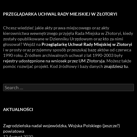
PRZEGLĄDARKA UCHWAL RADY MIEJSKIEJ W ZŁOTORYI
Chcesz wiedzieć jakie akty prawa miejscowego oraz akty
kierownictwa wewnętrznego przyjęła Rada Miejska w Złotoryi, kiedy
zostały opublikowane w Dzienniku Urzędowym oraz kto za nimi
głosował? Wejdź na
Przeglądarkę Uchwał Rady Miejskiej w Zlotoryi
i w prosty oraz przyjemny sposób przeszukaj bazę aktów od czerwca
1990 roku. Źródłem archiwalnych uchwał z lat 1990-2003 były
rejestry udostępnione na wniosek przez UM Złotoryja
. Możesz także
pomóc rozwijać projekt. Kod źródłowy i bazy danych
znajdziesz tu
.
Search
for:
AKTUALNOŚCI
Zagrodzieńska nadal wojewódzka, Wojska Polskiego (jeszcze?)
powiatowa
12 August 2020