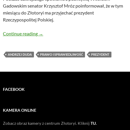
Gadowskim senator Krzysztof Mróz poinformował, że w tym
miesiącu do Złotoryi ma przyjechać prezydent
Rzeczypospolitej Polskiej.
Prezydent Andrzej Duda przyjedzie do Złotory
Continue reading
→
ANDRZEJ DUDA
PRAWO I SPRAWIEDLIWOŚĆ
PREZYDENT
FACEBOOK
KAMERA ONLINE
Zobacz obraz kamery z centrum Złotoryi. Kliknij
TU.