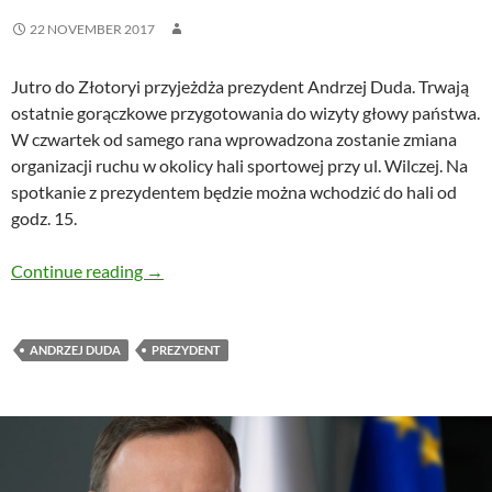
22 NOVEMBER 2017
Jutro do Złotoryi przyjeżdża prezydent Andrzej Duda. Trwają
ostatnie gorączkowe przygotowania do wizyty głowy państwa.
W czwartek od samego rana wprowadzona zostanie zmiana
organizacji ruchu w okolicy hali sportowej przy ul. Wilczej. Na
spotkanie z prezydentem będzie można wchodzić do hali od
godz. 15.
Zmiana organizacji ruchu w związku z wizytą
Continue reading
→
ANDRZEJ DUDA
PREZYDENT