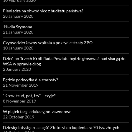
10 February 2020
Pieniądze na obwodnicę z budżetu państwa?
28 January 2020
1% dla Szymona
21 January 2020
Czynsz dzierżawny szpitala a pokrycie straty ZPO
10 January 2020
Dzień po Trzech Króli Rada Powiatu będzie głosować nad skargą do
WSA w sprawie dróg
2 January 2020
Będzie podwyżka dla starosty?
21 November 2019
“Krew, trud, pot, łzy” – czyje?
8 November 2019
W piątek targi edukacyjno-zawodowe
22 October 2019
Dziesięciotysięczna część Złotoryi do kupienia za 70 tys. złotych