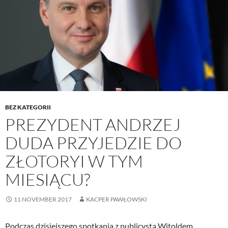
BEZ KATEGORII
PREZYDENT ANDRZEJ
DUDA PRZYJEDZIE DO
ZŁOTORYI W TYM
MIESIĄCU?
11 NOVEMBER 2017
KACPER PAWŁOWSKI
Podczas dzisiejszego spotkania z publicystą Witoldem