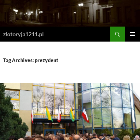
Skip
to
content
Search
zlotoryja1211.pl
PRIMAR
MENU
Tag Archives: prezydent