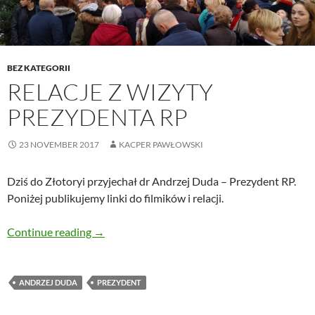
BEZ KATEGORII
RELACJE Z WIZYTY
PREZYDENTA RP
23 NOVEMBER 2017
KACPER PAWŁOWSKI
Dziś do Złotoryi przyjechał dr Andrzej Duda – Prezydent RP.
Poniżej publikujemy linki do filmików i relacji.
Relacje z wizyty Prezydenta RP
Continue reading
→
ANDRZEJ DUDA
PREZYDENT