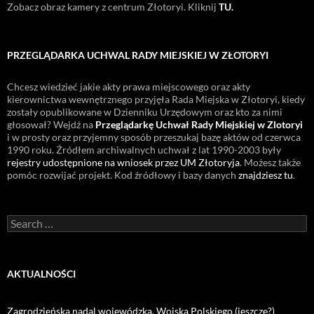
Zobacz obraz kamery z centrum Złotoryi. Kliknij
TU.
PRZEGLĄDARKA UCHWAL RADY MIEJSKIEJ W ZŁOTORYI
Chcesz wiedzieć jakie akty prawa miejscowego oraz akty
kierownictwa wewnętrznego przyjęła Rada Miejska w Złotoryi, kiedy
zostały opublikowane w Dzienniku Urzędowym oraz kto za nimi
głosował? Wejdź na
Przeglądarkę Uchwał Rady Miejskiej w Zlotoryi
i w prosty oraz przyjemny sposób przeszukaj bazę aktów od czerwca
1990 roku. Źródłem archiwalnych uchwał z lat 1990-2003 były
rejestry udostępnione na wniosek przez UM Złotoryja
. Możesz także
pomóc rozwijać projekt. Kod źródłowy i bazy danych
znajdziesz tu
.
Search
for:
AKTUALNOŚCI
Zagrodzieńska nadal wojewódzka, Wojska Polskiego (jeszcze?)