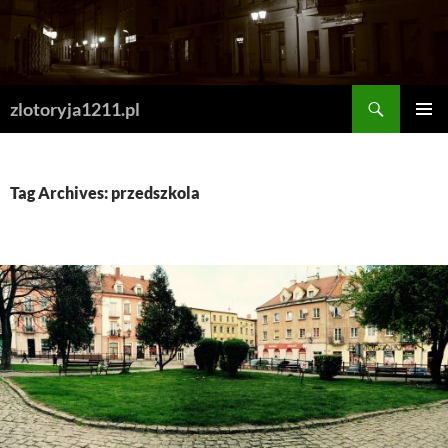
Skip
to
content
Search
zlotoryja1211.pl
PRIMAR
MENU
Tag Archives: przedszkola