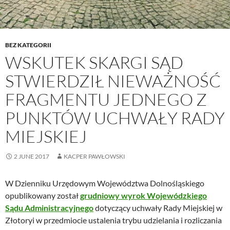
BEZ KATEGORII
WSKUTEK SKARGI SĄD
STWIERDZIŁ NIEWAŻNOŚĆ
FRAGMENTU JEDNEGO Z
PUNKTÓW UCHWAŁY RADY
MIEJSKIEJ
2 JUNE 2017
KACPER PAWŁOWSKI
W Dzienniku Urzędowym Województwa Dolnośląskiego
opublikowany został
grudniowy wyrok Wojewódzkiego
Sądu Administracyjnego
dotyczący uchwały Rady Miejskiej w
Złotoryi w przedmiocie ustalenia trybu udzielania i rozliczania