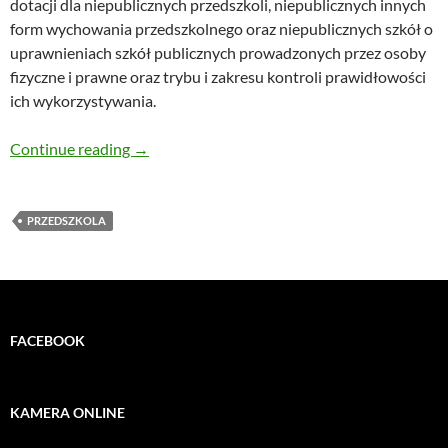
dotacji dla niepublicznych przedszkoli, niepublicznych innych
form wychowania przedszkolnego oraz niepublicznych szkół o
uprawnieniach szkół publicznych prowadzonych przez osoby
fizyczne i prawne oraz trybu i zakresu kontroli prawidłowości
ich wykorzystywania.
Wskutek skargi sąd stwierdził nieważność fr
Continue reading
→
PRZEDSZKOLA
FACEBOOK
KAMERA ONLINE