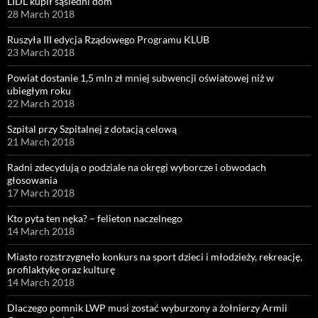
LIDL kupił sąsiedni dom
28 March 2018
Ruszyła III edycja Rządowego Programu KLUB
23 March 2018
Powiat dostanie 1,5 mln zł mniej subwencji oświatowej niż w
ubiegłym roku
22 March 2018
Szpital przy Szpitalnej z dotacją celową
21 March 2018
Radni zdecydują o podziale na okręgi wyborcze i obwodach
głosowania
17 March 2018
Kto pyta ten nęka? – felieton naczelnego
14 March 2018
Miasto rozstrzygnęło konkurs na sport dzieci i młodzieży, rekreację,
profilaktykę oraz kulturę
14 March 2018
Dlaczego pomnik LWP musi zostać wyburzony a żołnierzy Armii