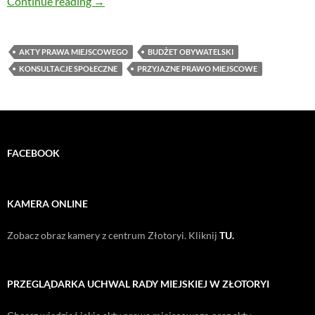
Zmiana w procedurze głosowania w Budżecie
Continue reading
→
AKTY PRAWA MIEJSCOWEGO
BUDŻET OBYWATELSKI
KONSULTACJE SPOŁECZNE
PRZYJAZNE PRAWO MIEJSCOWE
FACEBOOK
KAMERA ONLINE
Zobacz obraz kamery z centrum Złotoryi. Kliknij
TU.
PRZEGLĄDARKA UCHWAL RADY MIEJSKIEJ W ZŁOTORYI