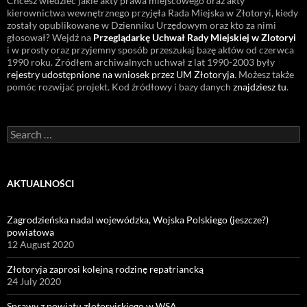
Chcesz wiedzieć jakie akty prawa miejscowego oraz akty
kierownictwa wewnętrznego przyjęła Rada Miejska w Złotoryi, kiedy
zostały opublikowane w Dzienniku Urzędowym oraz kto za nimi
głosował? Wejdź na
Przeglądarkę Uchwał Rady Miejskiej w Zlotoryi
i w prosty oraz przyjemny sposób przeszukaj bazę aktów od czerwca
1990 roku. Źródłem archiwalnych uchwał z lat 1990-2003 były
rejestry udostępnione na wniosek przez UM Złotoryja
. Możesz także
pomóc rozwijać projekt. Kod źródłowy i bazy danych
znajdziesz tu
.
Search
for:
AKTUALNOŚCI
Zagrodzieńska nadal wojewódzka, Wojska Polskiego (jeszcze?)
powiatowa
12 August 2020
Złotoryja zaprosi kolejną rodzinę repatriancką
24 July 2020
Sprawy z powiatu złotoryjskiego w WSA