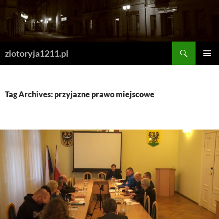
Skip
to
content
Search
zlotoryja1211.pl
PRIMAR
MENU
Tag Archives: przyjazne prawo miejscowe