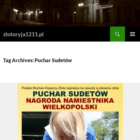
Skip
to
content
Search
zlotoryja1211.pl
PRIMAR
MENU
Tag Archives: Puchar Sudetów