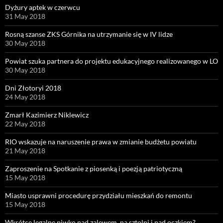
Dyżury aptek w czerwcu
31 May 2018
Rosną szanse ZKS Górnika na utrzymanie się w IV lidze
30 May 2018
Powiat szuka partnera do projektu edukacyjnego realizowanego w LO
30 May 2018
Dni Złotoryi 2018
24 May 2018
Zmarł Kazimierz Niklewicz
22 May 2018
RIO wskazuje na naruszenie prawa w zmianie budżetu powiatu
21 May 2018
Zaproszenie na Spotkanie z piosenką i poezją patriotyczną
15 May 2018
Miasto usprawni procedurę przydziału mieszkań do remontu
15 May 2018
Wkrótce legalne piwko nad zalewem, na sztolni i nad oczkiem?