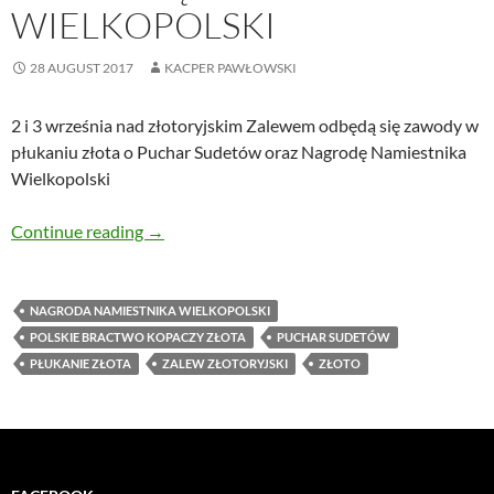
WIELKOPOLSKI
28 AUGUST 2017
KACPER PAWŁOWSKI
2 i 3 września nad złotoryjskim Zalewem odbędą się zawody w
płukaniu złota o Puchar Sudetów oraz Nagrodę Namiestnika
Wielkopolski
W weekend powalczą o Puchar Sudetów i Nag
Continue reading
→
NAGRODA NAMIESTNIKA WIELKOPOLSKI
POLSKIE BRACTWO KOPACZY ZŁOTA
PUCHAR SUDETÓW
PŁUKANIE ZŁOTA
ZALEW ZŁOTORYJSKI
ZŁOTO