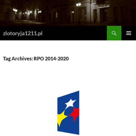
Skip
to
content
Search
zlotoryja1211.pl
PRIMAR
MENU
Tag Archives: RPO 2014-2020