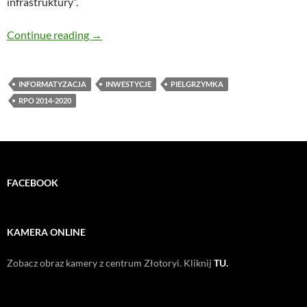
infrastruktury”.
E-pielgrzymka.biz – podpisanie umowy
Continue reading
→
INFORMATYZACJA
INWESTYCJE
PIELGRZYMKA
RPO 2014-2020
FACEBOOK
KAMERA ONLINE
Zobacz obraz kamery z centrum Złotoryi. Kliknij
TU.