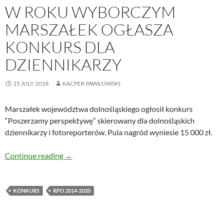
W ROKU WYBORCZYM
MARSZAŁEK OGŁASZA
KONKURS DLA
DZIENNIKARZY
15 JULY 2018
KACPER PAWŁOWSKI
Marszałek województwa dolnośląskiego ogłosił konkurs
“Poszerzamy perspektywę” skierowany dla dolnośląskich
dziennikarzy i fotoreporterów. Pula nagród wyniesie 15 000 zł.
W roku wyborczym Marszałek ogłasza konkurs
Continue reading
→
KONKURS
RPO 2014-2020