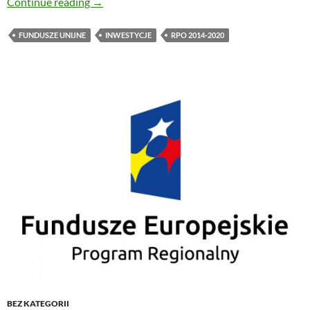
Ratusz z unijną dotacją na informatyzację
Continue reading
→
FUNDUSZE UNIJNE
INWESTYCJE
RPO 2014-2020
BEZ KATEGORII