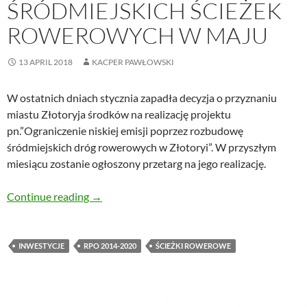
ŚRÓDMIEJSKICH ŚCIEŻEK
ROWEROWYCH W MAJU
13 APRIL 2018
KACPER PAWŁOWSKI
W ostatnich dniach stycznia zapadła decyzja o przyznaniu
miastu Złotoryja środków na realizację projektu
pn.”Ograniczenie niskiej emisji poprzez rozbudowę
śródmiejskich dróg rowerowych w Złotoryi”. W przyszłym
miesiącu zostanie ogłoszony przetarg na jego realizację.
Przetarg na budowę śródmiejskich ścieżek r
Continue reading
→
INWESTYCJE
RPO 2014-2020
ŚCIEŻKI ROWEROWE