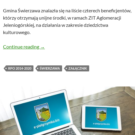
Gmina Świerzawa znalazła się na liście czterech beneficjentów,
którzy otrzymają unijne środki, w ramach ZIT Aglomeracji
Jeleniogórskiej, na działania w zakresie dziedzictwa
kulturowego.
Świerzawa dostanie pieniądze na przebudowę
Continue reading
→
RPO 2014-2020
ŚWIERZAWA
ZAŁĄCZNIK