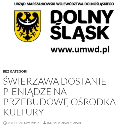
BEZ KATEGORII
ŚWIERZAWA DOSTANIE
PIENIĄDZE NA
PRZEBUDOWĘ OŚRODKA
KULTURY
28 FEBRUARY 2017
KACPER PAWŁOWSKI