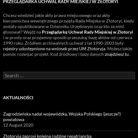
PRZEGLĄDARKA UCHWAL RADY MIEJSKIEJ W ZŁOTORYI
Chcesz wiedzieć jakie akty prawa miejscowego oraz akty
kierownictwa wewnętrznego przyjęła Rada Miejska w Złotoryi, kiedy
zostały opublikowane w Dzienniku Urzędowym oraz kto za nimi
głosował? Wejdź na
Przeglądarkę Uchwał Rady Miejskiej w Zlotoryi
i w prosty oraz przyjemny sposób przeszukaj bazę aktów od czerwca
1990 roku. Źródłem archiwalnych uchwał z lat 1990-2003 były
rejestry udostępnione na wniosek przez UM Złotoryja
. Możesz także
pomóc rozwijać projekt. Kod źródłowy i bazy danych
znajdziesz tu
.
Search
for:
AKTUALNOŚCI
Zagrodzieńska nadal wojewódzka, Wojska Polskiego (jeszcze?)
powiatowa
12 August 2020
Złotoryja zaprosi kolejną rodzinę repatriancką