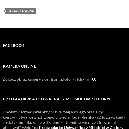
STRAŻ POŻARNA
FACEBOOK
KAMERA ONLINE
Zobacz obraz kamery z centrum Złotoryi. Kliknij
TU.
PRZEGLĄDARKA UCHWAL RADY MIEJSKIEJ W ZŁOTORYI
Chcesz wiedzieć jakie akty prawa miejscowego oraz akty
kierownictwa wewnętrznego przyjęła Rada Miejska w Złotoryi, kiedy
zostały opublikowane w Dzienniku Urzędowym oraz kto za nimi
głosował? Wejdź na
Przeglądarkę Uchwał Rady Miejskiej w Zlotoryi