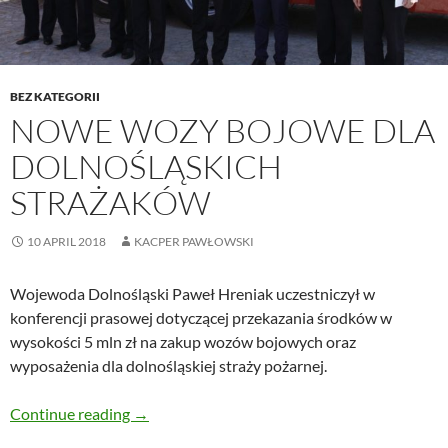
BEZ KATEGORII
NOWE WOZY BOJOWE DLA
DOLNOŚLĄSKICH
STRAŻAKÓW
10 APRIL 2018
KACPER PAWŁOWSKI
Wojewoda Dolnośląski Paweł Hreniak uczestniczył w
konferencji prasowej dotyczącej przekazania środków w
wysokości 5 mln zł na zakup wozów bojowych oraz
wyposażenia dla dolnośląskiej straży pożarnej.
Nowe wozy bojowe dla dolnośląskich strażak
Continue reading
→