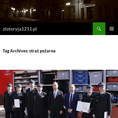
Skip
to
content
Search
zlotoryja1211.pl
PRIMAR
MENU
Tag Archives: straż pożarna