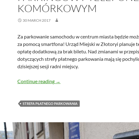
KOMÓRKOWYM
30 MARCH 2017
Za parkowanie samochodu w centrum miasta będzie możn
za pomocą smartfona! Urząd Miejski w Złotoryi planuje t
opłatę dodatkową za brak biletu. Nad zmianami w przepi
dotyczących strefy płatnego parkowania mają się pochyli
dzisiejszej sesji radni miejscy.
Będzie można kupić bilet parkingowy
Continue reading
→
STREFA PŁATNEGO PARKOWANIA