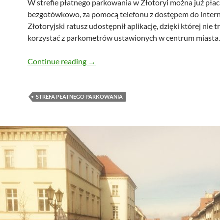
W strefie płatnego parkowania w Złotoryi można już płac
bezgotówkowo, za pomocą telefonu z dostępem do intern
Złotoryjski ratusz udostępnił aplikację, dzięki której nie t
korzystać z parkometrów ustawionych w centrum miasta.
Smartfon zamiast parkometru na płatny
Continue reading
→
STREFA PŁATNEGO PARKOWANIA