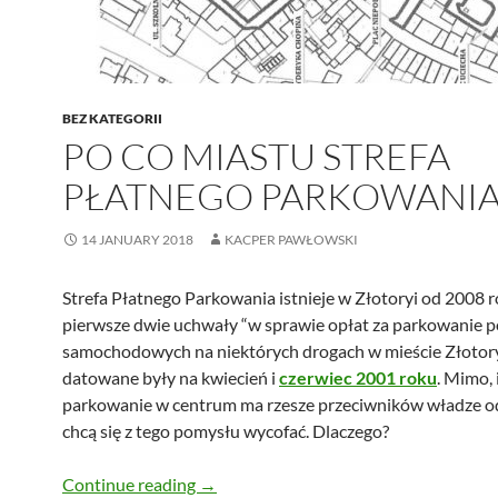
BEZ KATEGORII
PO CO MIASTU STREFA
PŁATNEGO PARKOWANIA
14 JANUARY 2018
KACPER PAWŁOWSKI
Strefa Płatnego Parkowania istnieje w Złotoryi od 2008 r
pierwsze dwie uchwały “w sprawie opłat za parkowanie 
samochodowych na niektórych drogach w mieście Złotory
datowane były na kwiecień i
czerwiec 2001 roku
. Mimo, 
parkowanie w centrum ma rzesze przeciwników władze od
chcą się z tego pomysłu wycofać. Dlaczego?
Po co miastu strefa płatnego parkowan
Continue reading
→