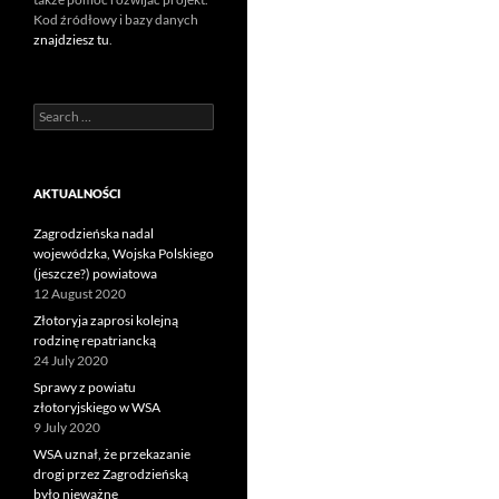
Kod źródłowy i bazy danych
znajdziesz tu
.
Search
for:
AKTUALNOŚCI
Zagrodzieńska nadal
wojewódzka, Wojska Polskiego
(jeszcze?) powiatowa
12 August 2020
Złotoryja zaprosi kolejną
rodzinę repatriancką
24 July 2020
Sprawy z powiatu
złotoryjskiego w WSA
9 July 2020
WSA uznał, że przekazanie
drogi przez Zagrodzieńską
było nieważne