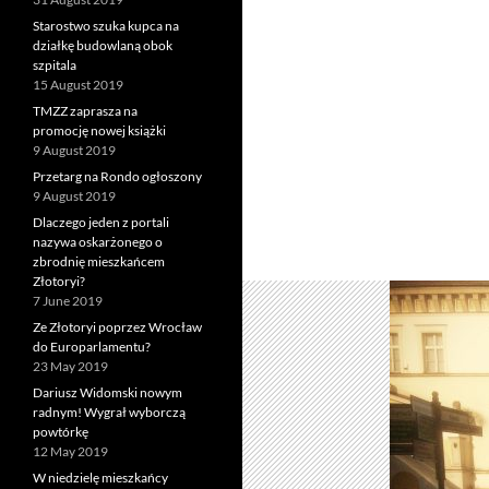
Starostwo szuka kupca na
działkę budowlaną obok
szpitala
15 August 2019
TMZZ zaprasza na
promocję nowej książki
9 August 2019
Przetarg na Rondo ogłoszony
9 August 2019
Dlaczego jeden z portali
nazywa oskarżonego o
zbrodnię mieszkańcem
Złotoryi?
7 June 2019
Ze Złotoryi poprzez Wrocław
do Europarlamentu?
23 May 2019
Dariusz Widomski nowym
radnym! Wygrał wyborczą
powtórkę
12 May 2019
W niedzielę mieszkańcy