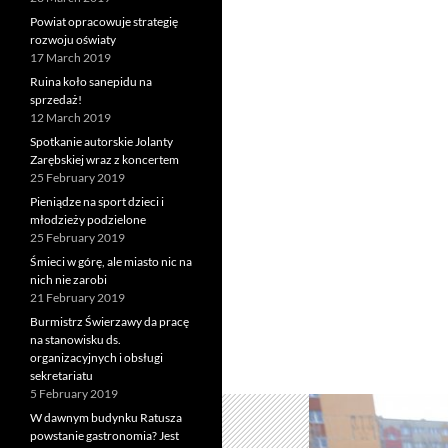
Powiat opracowuje strategię
rozwoju oświaty
17 March 2019
Ruina koło sanepidu na
sprzedaż!
12 March 2019
Spotkanie autorskie Jolanty
Zarębskiej wraz z koncertem
25 February 2019
Pieniądze na sport dzieci i
młodzieży podzielone
25 February 2019
Śmieci w górę, ale miasto nic na
nich nie zarobi
21 February 2019
Burmistrz Świerzawy da pracę
na stanowisku ds.
organizacyjnych i obsługi
sekretariatu
5 February 2019
W dawnym budynku Ratusza
powstanie gastronomia? Jest