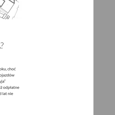
?
oku, choć
pojazdów
ja”
iż odpłatne
 lat nie
ia?