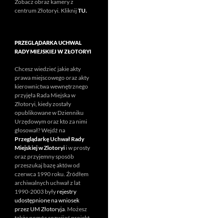
Zobacz obraz kamery z
centrum Złotoryi. Kliknij
TU.
PRZEGLĄDARKA UCHWAL
RADY MIEJSKIEJ W ZŁOTORYI
Chcesz wiedzieć jakie akty
prawa miejscowego oraz akty
kierownictwa wewnętrznego
przyjęła Rada Miejska w
Złotoryi, kiedy zostały
opublikowane w Dzienniku
Urzędowym oraz kto za nimi
głosował? Wejdź na
Przeglądarkę Uchwał Rady
Miejskiej w Zlotoryi
i w prosty
oraz przyjemny sposób
przeszukaj bazę aktów od
czerwca 1990 roku. Źródłem
archiwalnych uchwał z lat
1990-2003 były
rejestry
udostępnione na wniosek
przez UM Złotoryja
. Możesz
także pomóc rozwijać projekt.