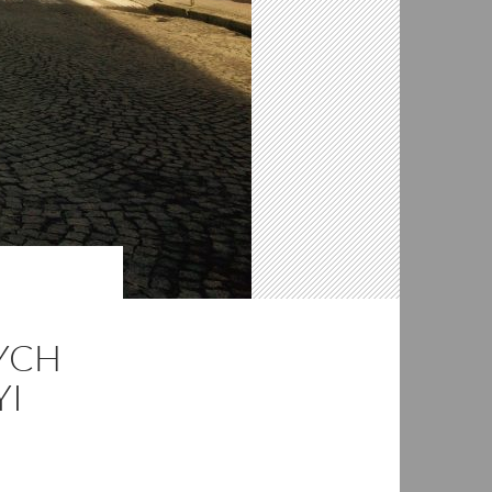
YCH
YI