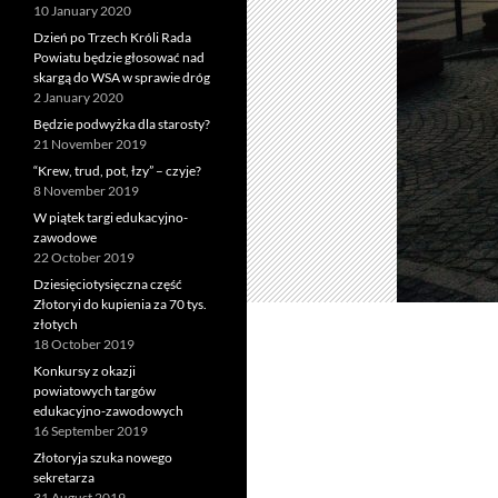
10 January 2020
Dzień po Trzech Króli Rada
Powiatu będzie głosować nad
skargą do WSA w sprawie dróg
2 January 2020
Będzie podwyżka dla starosty?
21 November 2019
“Krew, trud, pot, łzy” – czyje?
8 November 2019
W piątek targi edukacyjno-
zawodowe
22 October 2019
Dziesięciotysięczna część
Złotoryi do kupienia za 70 tys.
złotych
18 October 2019
Konkursy z okazji
powiatowych targów
edukacyjno-zawodowych
16 September 2019
Złotoryja szuka nowego
sekretarza
31 August 2019