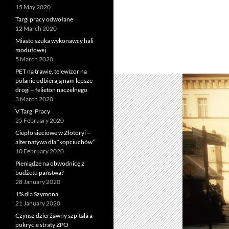
15 May 2020
Targi pracy odwołane
12 March 2020
Miasto szuka wykonawcy hali
modułowej
5 March 2020
PET na trawie, telewizor na
polanie odbierają nam lepsze
drogi – felieton naczelnego
3 March 2020
V Targi Pracy
25 February 2020
Ciepło sieciowe w Złotoryi –
alternatywa dla “kopciuchów”
10 February 2020
Pieniądze na obwodnicę z
budżetu państwa?
28 January 2020
1% dla Szymona
21 January 2020
Czynsz dzierżawny szpitala a
pokrycie straty ZPO