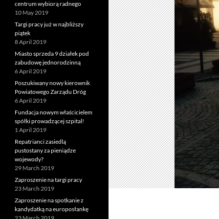
centrum wybiorą radnego
10 May 2019
Targi pracy już w najbliższy
piątek
8 April 2019
Miasto sprzeda 9 działek pod
zabudowę jednorodzinną
6 April 2019
Poszukiwany nowy kierownik
Powiatowego Zarządu Dróg
6 April 2019
Fundacja nowym właścicielem
spółki prowadzącej szpital!
1 April 2019
Repatrianci zasiedlą
pustostany za pieniądze
wojewody?
29 March 2019
Zaproszenie na targi pracy
23 March 2019
Zaproszenie na spotkanie z
kandydatką na europosłankę
23 March 2019