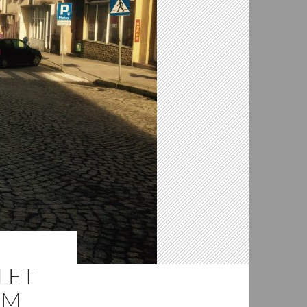
LET
EM