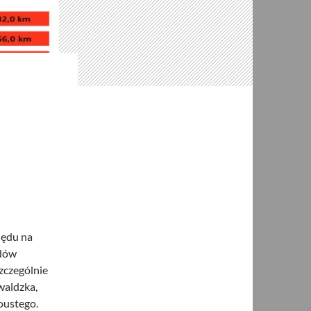
lędu na
odów
zczególnie
waldzka,
oustego.