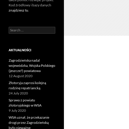
Kod źródłowy i bazy danych
znajdziesz tu
.
Search
for:
AKTUALNOŚCI
Zagrodzieńska nadal
wojewódzka, Wojska Polskiego
(jeszcze?) powiatowa
12 August 2020
Złotoryja zaprosi kolejną
rodzinę repatriancką
24 July 2020
Sprawy z powiatu
złotoryjskiego w WSA
9 July 2020
WSA uznał, że przekazanie
drogi przez Zagrodzieńską
było nieważne