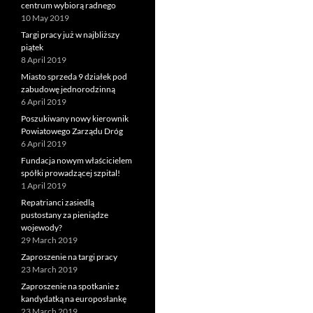
centrum wybiorą radnego
10 May 2019
Targi pracy już w najbliższy
piątek
8 April 2019
Miasto sprzeda 9 działek pod
zabudowę jednorodzinną
6 April 2019
Poszukiwany nowy kierownik
Powiatowego Zarządu Dróg
6 April 2019
Fundacja nowym właścicielem
spółki prowadzącej szpital!
1 April 2019
Repatrianci zasiedlą
pustostany za pieniądze
wojewody?
29 March 2019
Zaproszenie na targi pracy
23 March 2019
Zaproszenie na spotkanie z
kandydatką na europosłankę
23 March 2019