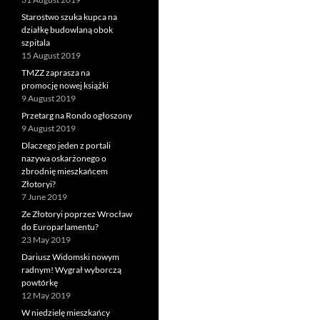
Starostwo szuka kupca na
działkę budowlaną obok
szpitala
15 August 2019
TMZZ zaprasza na
promocję nowej książki
9 August 2019
Przetarg na Rondo ogłoszony
9 August 2019
Dlaczego jeden z portali
nazywa oskarżonego o
zbrodnię mieszkańcem
Złotoryi?
7 June 2019
Ze Złotoryi poprzez Wrocław
do Europarlamentu?
23 May 2019
Dariusz Widomski nowym
radnym! Wygrał wyborczą
powtórkę
12 May 2019
W niedzielę mieszkańcy