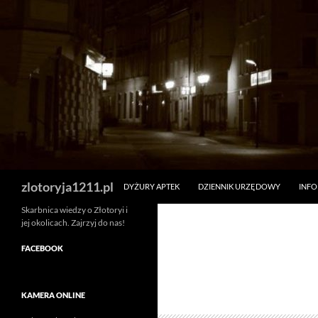
Skip
to
content
Search
zlotoryja1211.pl
DYŻURY APTEK
DZIENNIK URZĘDOWY
INF
Skarbnica wiedzy o Złotoryi i
jej okolicach. Zajrzyj do nas!
FACEBOOK
KAMERA ONLINE