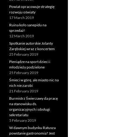
Powiat opracowuje strategię
rozwoju oświaty
17 March 2019
Ruina koło sanepidu na
sprzedaż!
12 March 2019
Spotkanie autorskie Jolanty
Zarębskiej wraz z koncertem
25 February 2019
Pieniądze na sport dzieci i
młodzieży podzielone
25 February 2019
Śmieci w górę, ale miasto nic na
nich nie zarobi
21 February 2019
Burmistrz Świerzawy da pracę
na stanowisku ds.
organizacyjnych i obsługi
sekretariatu
5 February 2019
W dawnym budynku Ratusza
powstanie gastronomia? Jest