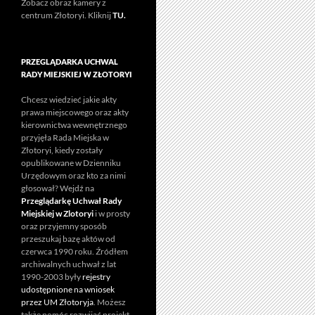
Zobacz obraz kamery z
centrum Złotoryi. Kliknij
TU.
PRZEGLĄDARKA UCHWAL
RADY MIEJSKIEJ W ZŁOTORYI
Chcesz wiedzieć jakie akty
prawa miejscowego oraz akty
kierownictwa wewnętrznego
przyjęła Rada Miejska w
Złotoryi, kiedy zostały
opublikowane w Dzienniku
Urzędowym oraz kto za nimi
głosował? Wejdź na
Przeglądarkę Uchwał Rady
Miejskiej w Zlotoryi
i w prosty
oraz przyjemny sposób
przeszukaj bazę aktów od
czerwca 1990 roku. Źródłem
archiwalnych uchwał z lat
1990-2003 były
rejestry
udostępnione na wniosek
przez UM Złotoryja
. Możesz
także pomóc rozwijać projekt.