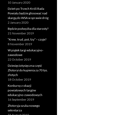
10 January 2020
Dzień po Trzech Króli Rada
Powiatu będzie głosować nad
skargą do WSA w sprawie dróg
2 January 2020
Będzie podwyżka dla starosty?
21 November 2019
“Krew, trud, pot, łzy” – czyje?
8 November 2019
W piątek targi edukacyjno-
zawodowe
22 October 2019
Dziesięciotysięczna część
Złotoryi do kupienia za 70 tys.
złotych
18 October 2019
Konkursy z okazji
powiatowych targów
edukacyjno-zawodowych
16 September 2019
Złotoryja szuka nowego
sekretarza
31 August 2019