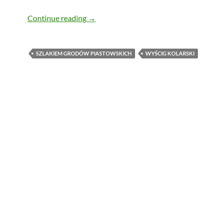
W piątek utrudnienia drogowe związane
Continue reading
→
SZLAKIEM GRODÓW PIASTOWSKICH
WYŚCIG KOLARSKI