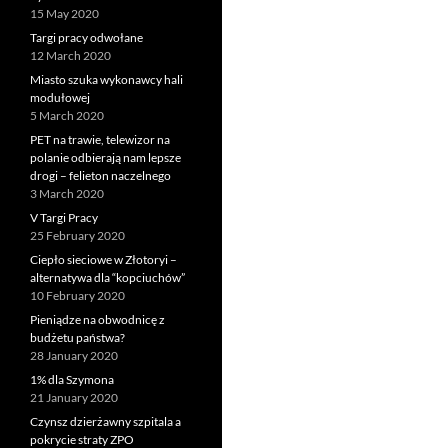
15 May 2020
Targi pracy odwołane
12 March 2020
Miasto szuka wykonawcy hali
modułowej
5 March 2020
PET na trawie, telewizor na
polanie odbierają nam lepsze
drogi – felieton naczelnego
3 March 2020
V Targi Pracy
25 February 2020
Ciepło sieciowe w Złotoryi –
alternatywa dla “kopciuchów”
10 February 2020
Pieniądze na obwodnicę z
budżetu państwa?
28 January 2020
1% dla Szymona
21 January 2020
Czynsz dzierżawny szpitala a
pokrycie straty ZPO