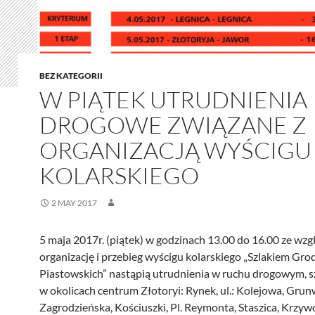
BEZ KATEGORII
W PIĄTEK UTRUDNIENIA
DROGOWE ZWIĄZANE Z
ORGANIZACJĄ WYŚCIGU
KOLARSKIEGO
2 MAY 2017
5 maja 2017r. (piątek) w godzinach 13.00 do 16.00 ze wzg
organizację i przebieg wyścigu kolarskiego „Szlakiem Gr
Piastowskich” nastąpią utrudnienia w ruchu drogowym, s
w okolicach centrum Złotoryi: Rynek, ul.: Kolejowa, Grun
Zagrodzieńska, Kościuszki, Pl. Reymonta, Staszica, Krzyw