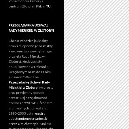
Zobacz obraz kamery z
centrum Złotoryi. Kliknij
TU.
PRZEGLĄDARKA UCHWAL
RADY MIEJSKIEJ W ZŁOTORYI
Chcesz wiedzieć jakie akty
prawa miejscowego oraz akty
kierownictwa wewnętrznego
przyjęła Rada Miejska w
Złotoryi, kiedy zostały
opublikowane w Dzienniku
Urzędowym oraz kto za nimi
głosował? Wejdź na
Przeglądarkę Uchwał Rady
Miejskiej w Zlotoryi
i w prosty
oraz przyjemny sposób
przeszukaj bazę aktów od
czerwca 1990 roku. Źródłem
archiwalnych uchwał z lat
1990-2003 były
rejestry
udostępnione na wniosek
przez UM Złotoryja
. Możesz
także pomóc rozwijać projekt.