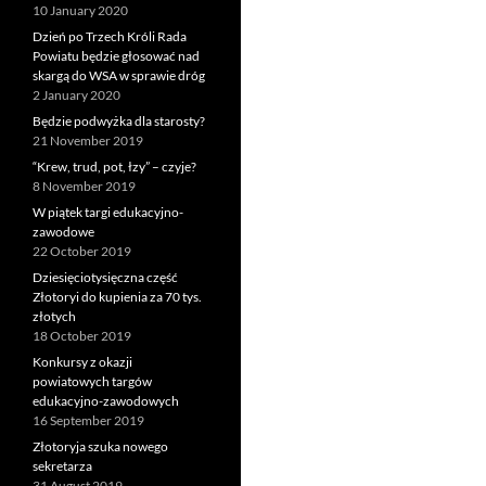
10 January 2020
Dzień po Trzech Króli Rada
Powiatu będzie głosować nad
skargą do WSA w sprawie dróg
2 January 2020
Będzie podwyżka dla starosty?
21 November 2019
“Krew, trud, pot, łzy” – czyje?
8 November 2019
W piątek targi edukacyjno-
zawodowe
22 October 2019
Dziesięciotysięczna część
Złotoryi do kupienia za 70 tys.
złotych
18 October 2019
Konkursy z okazji
powiatowych targów
edukacyjno-zawodowych
16 September 2019
Złotoryja szuka nowego
sekretarza
31 August 2019