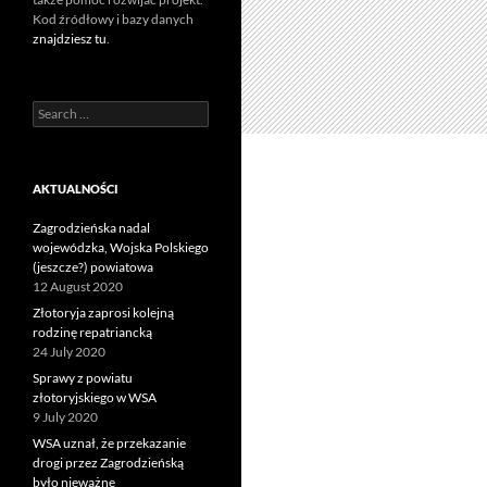
Kod źródłowy i bazy danych
znajdziesz tu
.
Search
for:
AKTUALNOŚCI
Zagrodzieńska nadal
wojewódzka, Wojska Polskiego
(jeszcze?) powiatowa
12 August 2020
Złotoryja zaprosi kolejną
rodzinę repatriancką
24 July 2020
Sprawy z powiatu
złotoryjskiego w WSA
9 July 2020
WSA uznał, że przekazanie
drogi przez Zagrodzieńską
było nieważne