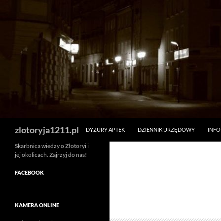
Skip
to
content
Search
zlotoryja1211.pl
DYŻURY APTEK
DZIENNIK URZĘDOWY
INF
Skarbnica wiedzy o Złotoryi i
jej okolicach. Zajrzyj do nas!
FACEBOOK
KAMERA ONLINE