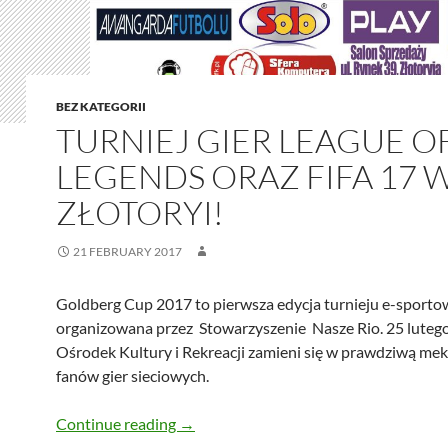
BEZ KATEGORII
TURNIEJ GIER LEAGUE O
LEGENDS ORAZ FIFA 17 
ZŁOTORYI!
21 FEBRUARY 2017
Goldberg Cup 2017 to pierwsza edycja turnieju e-sport
organizowana przez Stowarzyszenie Nasze Rio. 25 lutego
Ośrodek Kultury i Rekreacji zamieni się w prawdziwą mek
fanów gier sieciowych.
Turniej gier League of Legends oraz FIF
Continue reading
→