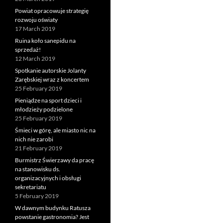
Powiat opracowuje strategię
rozwoju oświaty
17 March 2019
Ruina koło sanepidu na
sprzedaż!
12 March 2019
Spotkanie autorskie Jolanty
Zarębskiej wraz z koncertem
25 February 2019
Pieniądze na sport dzieci i
młodzieży podzielone
25 February 2019
Śmieci w górę, ale miasto nic na
nich nie zarobi
21 February 2019
Burmistrz Świerzawy da pracę
na stanowisku ds.
organizacyjnych i obsługi
sekretariatu
5 February 2019
W dawnym budynku Ratusza
powstanie gastronomia? Jest