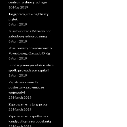
centrum wybiorą radnego
10 May 2019
Targi pracy już w najbliższy
piątek
8 April 2019
Miasto sprzeda 9 działek pod
zabudowę jednorodzinną
6 April 2019
Poszukiwany nowy kierownik
Powiatowego Zarządu Dróg
6 April 2019
Fundacja nowym właścicielem
spółki prowadzącej szpital!
1 April 2019
Repatrianci zasiedlą
pustostany za pieniądze
wojewody?
29 March 2019
Zaproszenie na targi pracy
23 March 2019
Zaproszenie na spotkanie z
kandydatką na europosłankę
23 March 2019