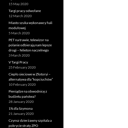
15 May 2020
Targi pracy odwołane
12 March 2020
Miasto szuka wykonawcy hali
modułowej
5 March 2020
PET na trawie, telewizor na
polanie odbierają nam lepsze
drogi – felieton naczelnego
3 March 2020
V Targi Pracy
25 February 2020
Ciepło sieciowe w Złotoryi –
alternatywa dla “kopciuchów”
10 February 2020
Pieniądze na obwodnicę z
budżetu państwa?
28 January 2020
1% dla Szymona
21 January 2020
Czynsz dzierżawny szpitala a
pokrycie straty ZPO