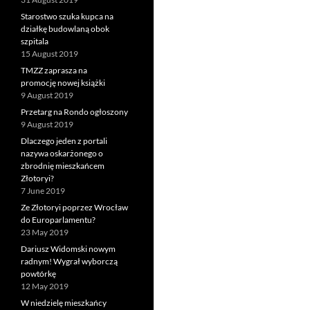
Starostwo szuka kupca na
działkę budowlaną obok
szpitala
15 August 2019
TMZZ zaprasza na
promocję nowej książki
9 August 2019
Przetarg na Rondo ogłoszony
9 August 2019
Dlaczego jeden z portali
nazywa oskarżonego o
zbrodnię mieszkańcem
Złotoryi?
7 June 2019
Ze Złotoryi poprzez Wrocław
do Europarlamentu?
23 May 2019
Dariusz Widomski nowym
radnym! Wygrał wyborczą
powtórkę
12 May 2019
W niedzielę mieszkańcy