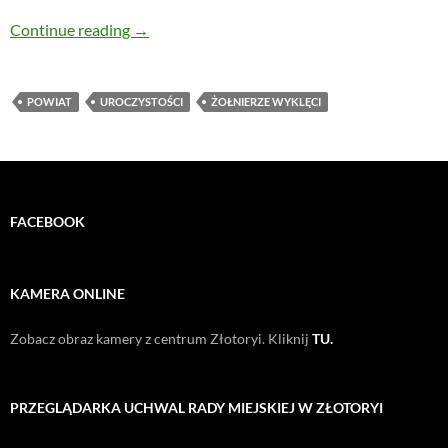
Powiatowe obchody Dnia Żołnierzy Wyklętyc
Continue reading
→
POWIAT
UROCZYSTOŚCI
ŻOŁNIERZE WYKLĘCI
FACEBOOK
KAMERA ONLINE
Zobacz obraz kamery z centrum Złotoryi. Kliknij
TU.
PRZEGLĄDARKA UCHWAL RADY MIEJSKIEJ W ZŁOTORYI