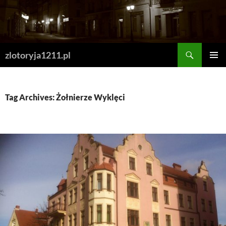
Skip
to
content
Search
zlotoryja1211.pl
PRIMAR
MENU
Tag Archives: Żołnierze Wyklęci