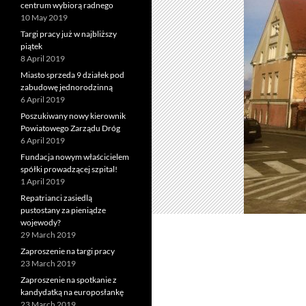
centrum wybiorą radnego
10 May 2019
Targi pracy już w najbliższy
piątek
8 April 2019
Miasto sprzeda 9 działek pod
zabudowę jednorodzinną
6 April 2019
Poszukiwany nowy kierownik
Powiatowego Zarządu Dróg
6 April 2019
Fundacja nowym właścicielem
spółki prowadzącej szpital!
1 April 2019
Repatrianci zasiedlą
pustostany za pieniądze
wojewody?
29 March 2019
Zaproszenie na targi pracy
23 March 2019
Zaproszenie na spotkanie z
kandydatką na europosłankę
23 March 2019