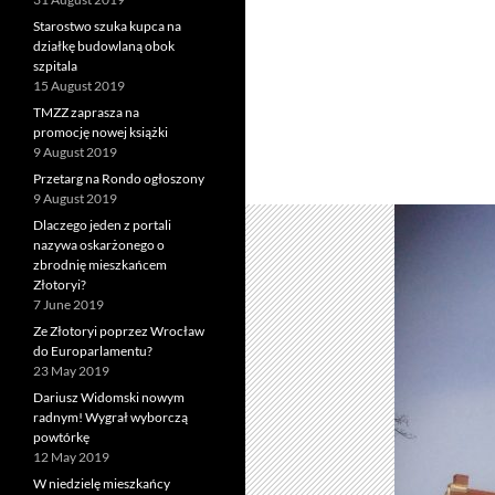
Starostwo szuka kupca na
działkę budowlaną obok
szpitala
15 August 2019
TMZZ zaprasza na
promocję nowej książki
9 August 2019
Przetarg na Rondo ogłoszony
9 August 2019
Dlaczego jeden z portali
nazywa oskarżonego o
zbrodnię mieszkańcem
Złotoryi?
7 June 2019
Ze Złotoryi poprzez Wrocław
do Europarlamentu?
23 May 2019
Dariusz Widomski nowym
radnym! Wygrał wyborczą
powtórkę
12 May 2019
W niedzielę mieszkańcy