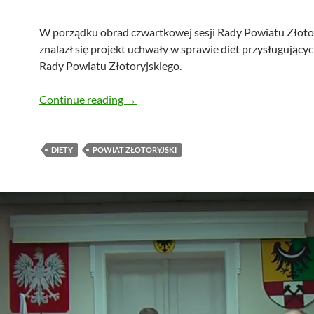
W porządku obrad czwartkowej sesji Rady Powiatu Złoto
znalazł się projekt uchwały w sprawie diet przysługując
Rady Powiatu Złotoryjskiego.
Czas na podwyżkę dla radnych – człon
Continue reading
→
DIETY
POWIAT ZŁOTORYJSKI