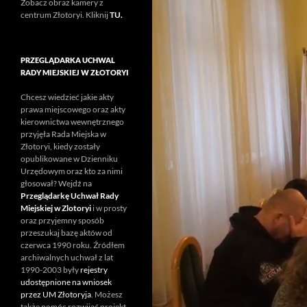
Zobacz obraz kamery z
centrum Złotoryi. Kliknij
TU.
PRZEGLĄDARKA UCHWAL
RADY MIEJSKIEJ W ZŁOTORYI
Chcesz wiedzieć jakie akty
prawa miejscowego oraz akty
kierownictwa wewnętrznego
przyjęła Rada Miejska w
Złotoryi, kiedy zostały
opublikowane w Dzienniku
Urzędowym oraz kto za nimi
głosował? Wejdź na
Przeglądarkę Uchwał Rady
Miejskiej w Zlotoryi
i w prosty
oraz przyjemny sposób
przeszukaj bazę aktów od
czerwca 1990 roku. Źródłem
archiwalnych uchwał z lat
1990-2003 były
rejestry
udostępnione na wniosek
przez UM Złotoryja
. Możesz
także pomóc rozwijać projekt.