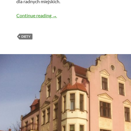
dla radnych miejskich.
Spadną diety złotoryjskich radnych
Continue reading
→
DIETY