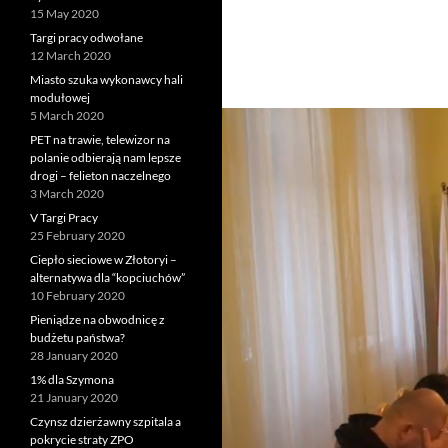
15 May 2020
Targi pracy odwołane
12 March 2020
Miasto szuka wykonawcy hali
modułowej
5 March 2020
PET na trawie, telewizor na
polanie odbierają nam lepsze
drogi – felieton naczelnego
3 March 2020
V Targi Pracy
25 February 2020
Ciepło sieciowe w Złotoryi –
alternatywa dla “kopciuchów”
10 February 2020
Pieniądze na obwodnicę z
budżetu państwa?
28 January 2020
1% dla Szymona
21 January 2020
Czynsz dzierżawny szpitala a
pokrycie straty ZPO