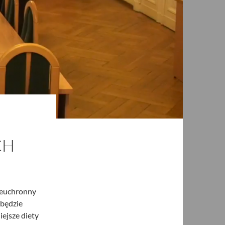
CH
Nieuchronny
 będzie
iejsze diety