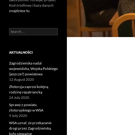
Kod źródłowy i bazy danych
znajdziesz tu
.
Search
for:
AKTUALNOŚCI
Zagrodzieńska nadal
wojewódzka, Wojska Polskiego
(jeszcze?) powiatowa
12 August 2020
Złotoryja zaprosi kolejną
rodzinę repatriancką
24 July 2020
Sprawy z powiatu
złotoryjskiego w WSA
9 July 2020
WSA uznał, że przekazanie
drogi przez Zagrodzieńską
było nieważne