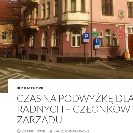
BEZ KATEGORII
CZAS NA PODWYŻKĘ DL
RADNYCH – CZŁONKÓW
ZARZĄDU
23 APRIL 2018
KACPER PAWŁOWSKI