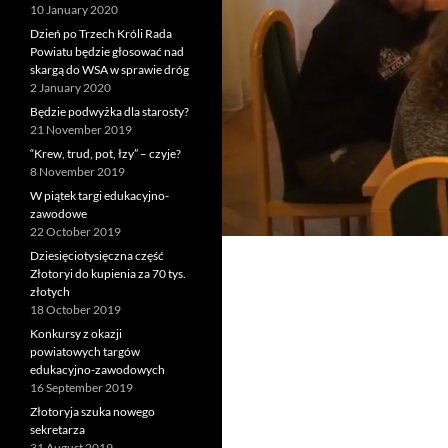
10 January 2020
Dzień po Trzech Króli Rada
Powiatu będzie głosować nad
skargą do WSA w sprawie dróg
2 January 2020
Będzie podwyżka dla starosty?
21 November 2019
“Krew, trud, pot, łzy” – czyje?
8 November 2019
W piątek targi edukacyjno-
zawodowe
22 October 2019
Dziesięciotysięczna część
Złotoryi do kupienia za 70 tys.
złotych
18 October 2019
Konkursy z okazji
powiatowych targów
edukacyjno-zawodowych
16 September 2019
Złotoryja szuka nowego
sekretarza
31 August 2019