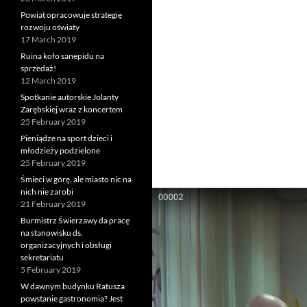
Powiat opracowuje strategię
rozwoju oświaty
17 March 2019
Ruina koło sanepidu na
sprzedaż!
12 March 2019
Spotkanie autorskie Jolanty
Zarębskiej wraz z koncertem
25 February 2019
Pieniądze na sport dzieci i
młodzieży podzielone
25 February 2019
Śmieci w górę, ale miasto nic na
nich nie zarobi
21 February 2019
Burmistrz Świerzawy da pracę
na stanowisku ds.
organizacyjnych i obsługi
sekretariatu
5 February 2019
W dawnym budynku Ratusza
powstanie gastronomia? Jest