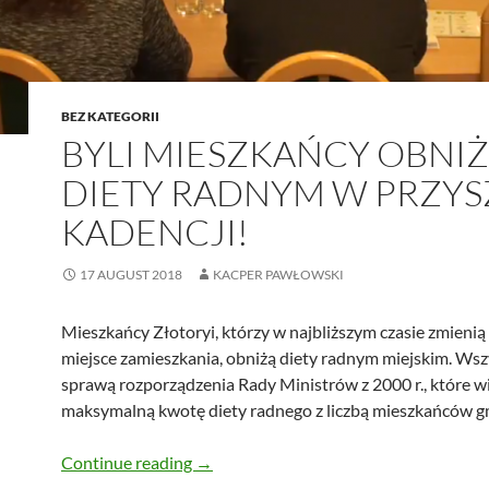
BEZ KATEGORII
BYLI MIESZKAŃCY OBNI
DIETY RADNYM W PRZYS
KADENCJI!
17 AUGUST 2018
KACPER PAWŁOWSKI
Mieszkańcy Złotoryi, którzy w najbliższym czasie zmienią 
miejsce zamieszkania, obniżą diety radnym miejskim. Wsz
sprawą rozporządzenia Rady Ministrów z 2000 r., które w
maksymalną kwotę diety radnego z liczbą mieszkańców g
Byli mieszkańcy obniżą diety radnym w 
Continue reading
→