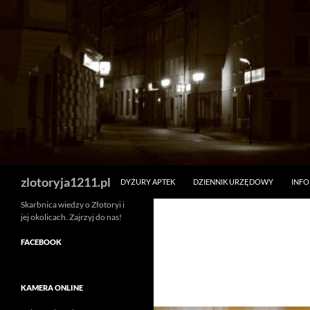
Skip
to
content
Search
zlotoryja1211.pl
DYŻURY APTEK
DZIENNIK URZĘDOWY
INF
Skarbnica wiedzy o Złotoryi i
jej okolicach. Zajrzyj do nas!
FACEBOOK
KAMERA ONLINE