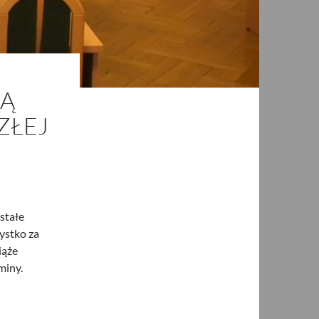
ŻĄ
ZŁEJ
stałe
ystko za
iąże
miny.
przyszłej kadencji!