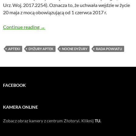
Urz. Woj. 2017.2254). Oznacza to, że uchwała wejdzie w życie
20 maja z mocą obowiązującą od 1 czerwca 2017 r.
Od czerwca zacznie obowiązywać nowy harm
Continue reading
→
APTEKI
DYŻURY APTEK
NOCNE DYŻURY
RADA POWIATU
FACEBOOK
KAMERA ONLINE
Zobacz obraz kamery z centrum Złotoryi. Kliknij
TU.