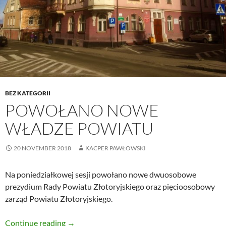
BEZ KATEGORII
POWOŁANO NOWE
WŁADZE POWIATU
20 NOVEMBER 2018
KACPER PAWŁOWSKI
Na poniedziałkowej sesji powołano nowe dwuosobowe
prezydium Rady Powiatu Złotoryjskiego oraz pięcioosobowy
zarząd Powiatu Złotoryjskiego.
Powołano nowe władze powiatu
Continue reading
→