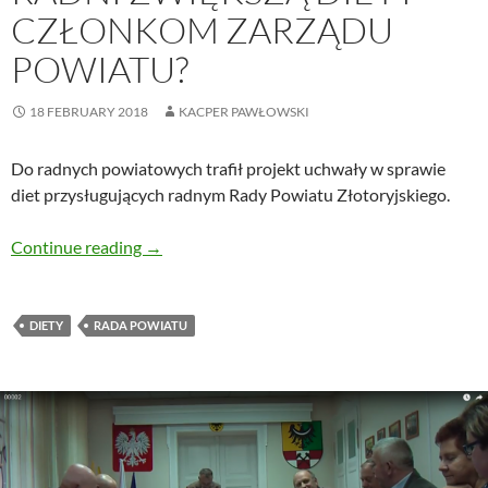
CZŁONKOM ZARZĄDU
POWIATU?
18 FEBRUARY 2018
KACPER PAWŁOWSKI
Do radnych powiatowych trafił projekt uchwały w sprawie
diet przysługujących radnym Rady Powiatu Złotoryjskiego.
Radni zwiększą diety członkom zarządu powia
Continue reading
→
DIETY
RADA POWIATU