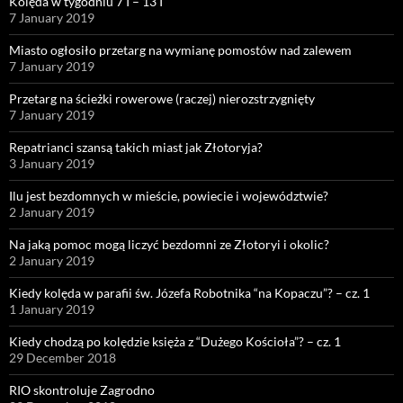
Kolęda w tygodniu 7 I – 13 I
7 January 2019
Miasto ogłosiło przetarg na wymianę pomostów nad zalewem
7 January 2019
Przetarg na ścieżki rowerowe (raczej) nierozstrzygnięty
7 January 2019
Repatrianci szansą takich miast jak Złotoryja?
3 January 2019
Ilu jest bezdomnych w mieście, powiecie i województwie?
2 January 2019
Na jaką pomoc mogą liczyć bezdomni ze Złotoryi i okolic?
2 January 2019
Kiedy kolęda w parafii św. Józefa Robotnika “na Kopaczu”? – cz. 1
1 January 2019
Kiedy chodzą po kolędzie księża z “Dużego Kościoła”? – cz. 1
29 December 2018
RIO skontroluje Zagrodno