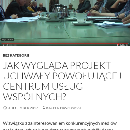
BEZ KATEGORII
JAK WYGLĄDA PROJEKT
UCHWAŁY POWOŁUJĄCEJ
CENTRUM USŁUG
WSPÓLNYCH?
3 DECEMBER 2017
KACPER PAWŁOWSKI
W związku z zainteresowaniem konkurencyjnych mediów
projektem uchwały powiatowych radnych publikujemy