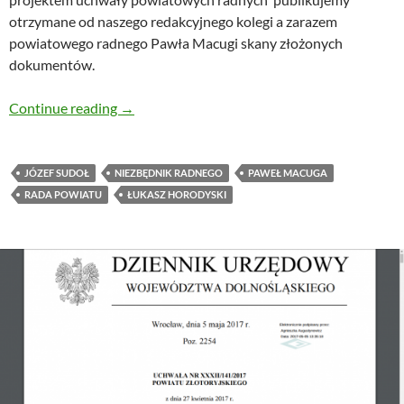
otrzymane od naszego redakcyjnego kolegi a zarazem
powiatowego radnego Pawła Macugi skany złożonych
dokumentów.
Jak wygląda projekt uchwały powołującej cen
Continue reading
→
JÓZEF SUDOŁ
NIEZBĘDNIK RADNEGO
PAWEŁ MACUGA
RADA POWIATU
ŁUKASZ HORODYSKI