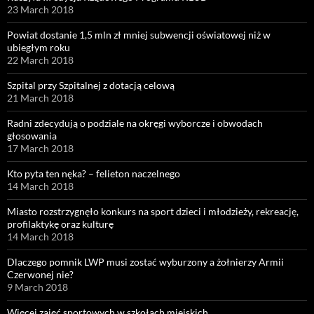
23 March 2018
Powiat dostanie 1,5 mln zł mniej subwencji oświatowej niż w
ubiegłym roku
22 March 2018
Szpital przy Szpitalnej z dotacją celową
21 March 2018
Radni zdecydują o podziale na okręgi wyborcze i obwodach
głosowania
17 March 2018
Kto pyta ten nęka? – felieton naczelnego
14 March 2018
Miasto rozstrzygnęło konkurs na sport dzieci i młodzieży, rekreację,
profilaktykę oraz kulturę
14 March 2018
Dlaczego pomnik LWP musi zostać wyburzony a żołnierzy Armii
Czerwonej nie?
9 March 2018
Więcej zajęć sportowych w szkołach miejskich