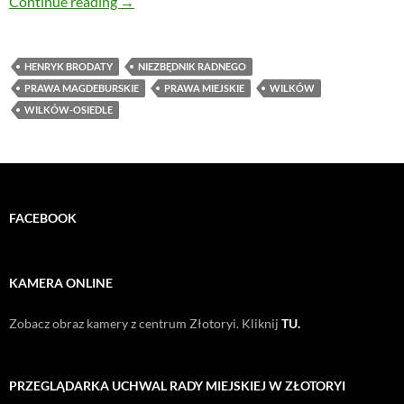
Jak się dziś nadaje prawa miejskie? Czy Wilk
Continue reading
→
HENRYK BRODATY
NIEZBĘDNIK RADNEGO
PRAWA MAGDEBURSKIE
PRAWA MIEJSKIE
WILKÓW
WILKÓW-OSIEDLE
FACEBOOK
KAMERA ONLINE
Zobacz obraz kamery z centrum Złotoryi. Kliknij
TU.
PRZEGLĄDARKA UCHWAL RADY MIEJSKIEJ W ZŁOTORYI