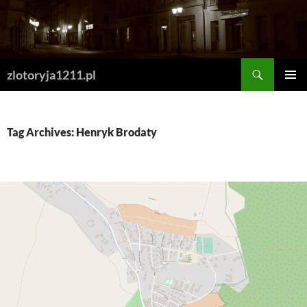
Skip
to
content
Search
zlotoryja1211.pl
PRIMAR
MENU
Tag Archives: Henryk Brodaty