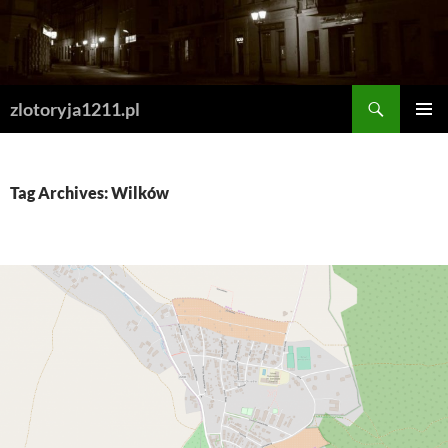
Skip
to
content
Search
zlotoryja1211.pl
PRIMAR
MENU
Tag Archives: Wilków