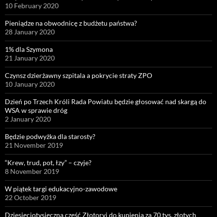
10 February 2020
Pieniądze na obwodnicę z budżetu państwa?
28 January 2020
1% dla Szymona
21 January 2020
Czynsz dzierżawny szpitala a pokrycie straty ZPO
10 January 2020
Dzień po Trzech Króli Rada Powiatu będzie głosować nad skargą do
WSA w sprawie dróg
2 January 2020
Będzie podwyżka dla starosty?
21 November 2019
“Krew, trud, pot, łzy” – czyje?
8 November 2019
W piątek targi edukacyjno-zawodowe
22 October 2019
Dziesięciotysięczna część Złotoryi do kupienia za 70 tys. złotych