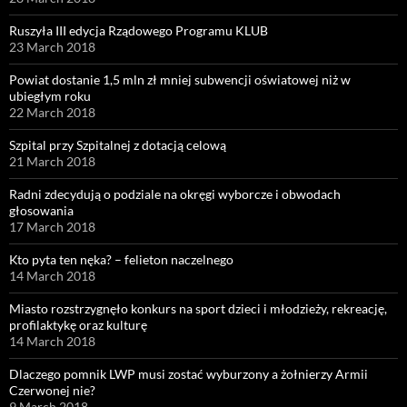
Ruszyła III edycja Rządowego Programu KLUB
23 March 2018
Powiat dostanie 1,5 mln zł mniej subwencji oświatowej niż w
ubiegłym roku
22 March 2018
Szpital przy Szpitalnej z dotacją celową
21 March 2018
Radni zdecydują o podziale na okręgi wyborcze i obwodach
głosowania
17 March 2018
Kto pyta ten nęka? – felieton naczelnego
14 March 2018
Miasto rozstrzygnęło konkurs na sport dzieci i młodzieży, rekreację,
profilaktykę oraz kulturę
14 March 2018
Dlaczego pomnik LWP musi zostać wyburzony a żołnierzy Armii
Czerwonej nie?
9 March 2018