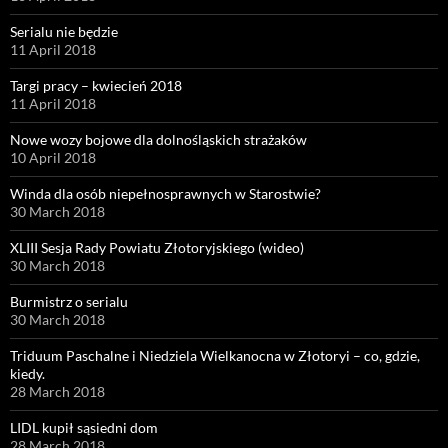
Serialu nie będzie
11 April 2018
Targi pracy – kwiecień 2018
11 April 2018
Nowe wozy bojowe dla dolnośląskich strażaków
10 April 2018
Winda dla osób niepełnosprawnych w Starostwie?
30 March 2018
XLIII Sesja Rady Powiatu Złotoryjskiego (wideo)
30 March 2018
Burmistrz o serialu
30 March 2018
Triduum Paschalne i Niedziela Wielkanocna w Złotoryi – co, gdzie,
kiedy.
28 March 2018
LIDL kupił sąsiedni dom
28 March 2018