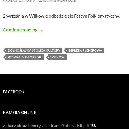
28 AUGUST 2017
KACPER PAWŁOWSKI
2 września w Wilkowie odbędzie się Festyn Folklorystyczny.
W sobotę Festyn Folklorystyczny
Continue reading
→
DOLNOŚLĄSKA STOLICA KULTURY
IMPREZA PLENEROWA
POWIAT ZŁOTORYJSKI
WILKÓW
FACEBOOK
KAMERA ONLINE
Zobacz obraz kamery z centrum Złotoryi. Kliknij
TU.