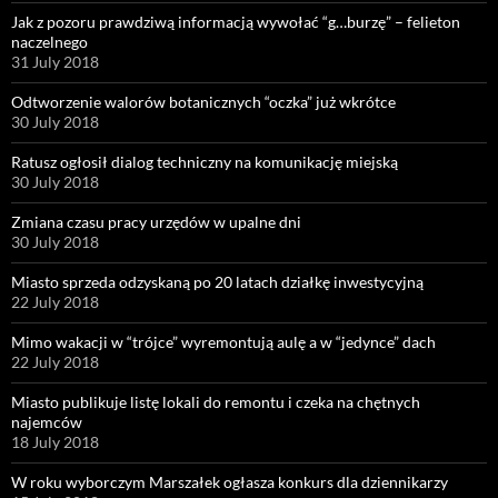
Jak z pozoru prawdziwą informacją wywołać “g…burzę” – felieton
naczelnego
31 July 2018
Odtworzenie walorów botanicznych “oczka” już wkrótce
30 July 2018
Ratusz ogłosił dialog techniczny na komunikację miejską
30 July 2018
Zmiana czasu pracy urzędów w upalne dni
30 July 2018
Miasto sprzeda odzyskaną po 20 latach działkę inwestycyjną
22 July 2018
Mimo wakacji w “trójce” wyremontują aulę a w “jedynce” dach
22 July 2018
Miasto publikuje listę lokali do remontu i czeka na chętnych
najemców
18 July 2018
W roku wyborczym Marszałek ogłasza konkurs dla dziennikarzy