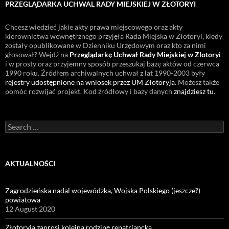
PRZEGLĄDARKA UCHWAL RADY MIEJSKIEJ W ZŁOTORYI
Chcesz wiedzieć jakie akty prawa miejscowego oraz akty
kierownictwa wewnętrznego przyjęła Rada Miejska w Złotoryi, kiedy
zostały opublikowane w Dzienniku Urzędowym oraz kto za nimi
głosował? Wejdź na
Przeglądarkę Uchwał Rady Miejskiej w Zlotoryi
i w prosty oraz przyjemny sposób przeszukaj bazę aktów od czerwca
1990 roku. Źródłem archiwalnych uchwał z lat 1990-2003 były
rejestry udostępnione na wniosek przez UM Złotoryja
. Możesz także
pomóc rozwijać projekt. Kod źródłowy i bazy danych
znajdziesz tu
.
Search
for:
AKTUALNOŚCI
Zagrodzieńska nadal wojewódzka, Wojska Polskiego (jeszcze?)
powiatowa
12 August 2020
Złotoryja zaprosi kolejną rodzinę repatriancką