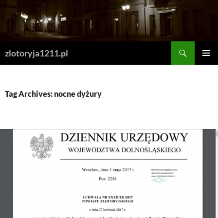
Skip
to
content
Search
zlotoryja1211.pl
PRIMAR
MENU
Tag Archives: nocne dyżury