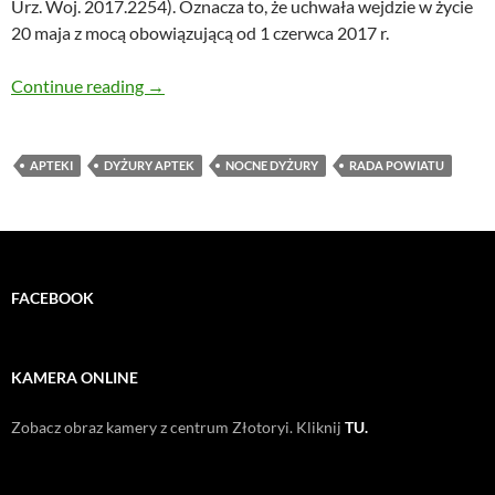
Urz. Woj. 2017.2254). Oznacza to, że uchwała wejdzie w życie
20 maja z mocą obowiązującą od 1 czerwca 2017 r.
Od czerwca zacznie obowiązywać nowy harm
Continue reading
→
APTEKI
DYŻURY APTEK
NOCNE DYŻURY
RADA POWIATU
FACEBOOK
KAMERA ONLINE
Zobacz obraz kamery z centrum Złotoryi. Kliknij
TU.