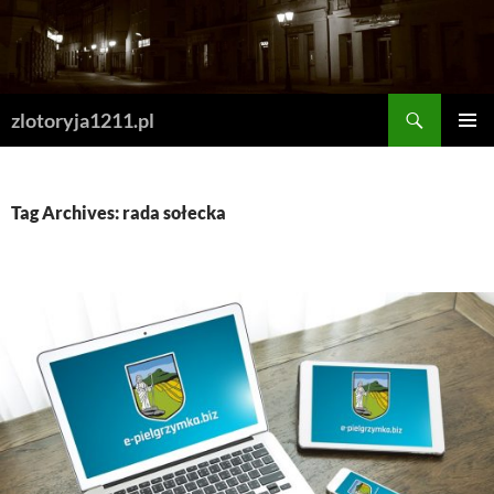
Skip
to
content
Search
zlotoryja1211.pl
PRIMAR
MENU
Tag Archives: rada sołecka