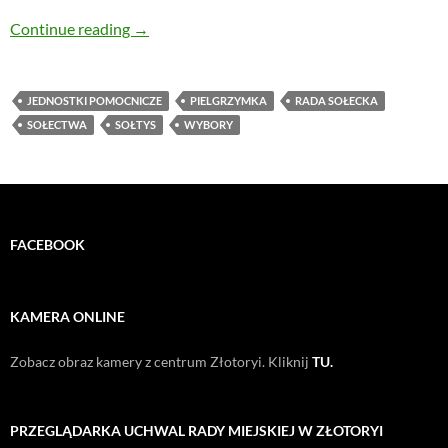
W czwartek mieszkańcy Pielgrzymki wybiorą so
Continue reading
→
JEDNOSTKI POMOCNICZE
PIELGRZYMKA
RADA SOŁECKA
SOŁECTWA
SOŁTYS
WYBORY
FACEBOOK
KAMERA ONLINE
Zobacz obraz kamery z centrum Złotoryi. Kliknij
TU.
PRZEGLĄDARKA UCHWAL RADY MIEJSKIEJ W ZŁOTORYI