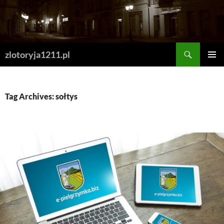
Skip
to
content
Search
zlotoryja1211.pl
PRIMAR
MENU
Tag Archives: sołtys