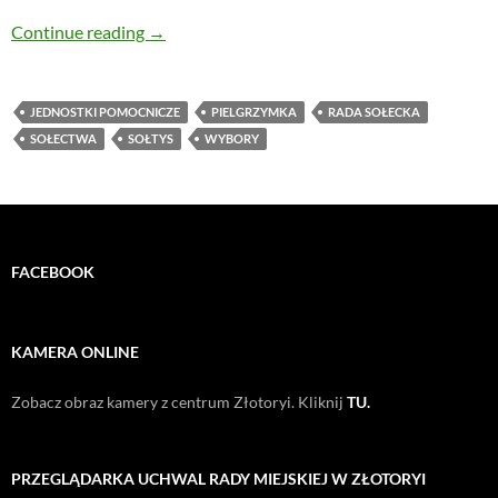
W czwartek mieszkańcy Pielgrzymki wybiorą so
Continue reading
→
JEDNOSTKI POMOCNICZE
PIELGRZYMKA
RADA SOŁECKA
SOŁECTWA
SOŁTYS
WYBORY
FACEBOOK
KAMERA ONLINE
Zobacz obraz kamery z centrum Złotoryi. Kliknij
TU.
PRZEGLĄDARKA UCHWAL RADY MIEJSKIEJ W ZŁOTORYI